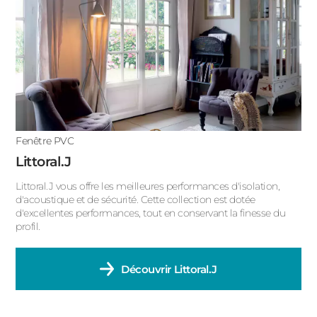
Fenêtre PVC
Littoral.J
Littoral.J vous offre les meilleures performances d'isolation,
d'acoustique et de sécurité. Cette collection est dotée
d'excellentes performances, tout en conservant la finesse du
profil.
Découvrir
Littoral.J