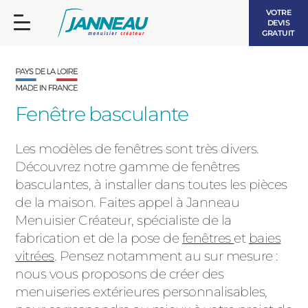
VOTRE
DEVIS
GRATUIT
Fenêtre basculante
Les modèles de fenêtres sont très divers.
FENÊTRES ET PORTES-FENÊTRES
Découvrez notre gamme de fenêtres
LES CONTEMPORAINES
basculantes, à installer dans toutes les pièces
BAIES VITRÉES
de la maison. Faites appel à Janneau
Menuisier Créateur,
spécialiste de la
LES INTEMPORELLES
PORTES D’ENTRÉE
BOIS
fabrication et de la pose de
fenêtres
et
baies
vitrées
. Pensez notamment au sur mesure :
VOLETS ROULANTS
LES LUMINEUSES
nous vous proposons de créer des
menuiseries extérieures personnalisables,
PERGOLAS