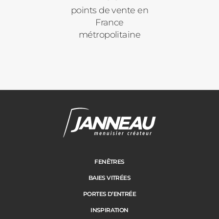
points de vente en
France
métropolitaine
Janneau Menuisier Créateur
Note moyenne :
4.6
/
5
FENÊTRES
BAIES VITRÉES
PORTES D’ENTRÉE
INSPIRATION