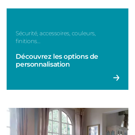
Fenêtre fixe
Fenêtre double battant
Sécurité, accessoires, couleurs,
Fenêtre coulissante
finitions…
Fenêtre basculante
Découvrez les options de
Fenêtre à soufflet
personnalisation
Fenêtre à la française
Portes-fenêtres 3 vantaux