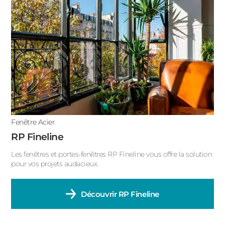
ACIER
Porte fenêtre fixe
Porte fenêtre coulissante
Porte fenêtre avec soubassement
Porte fenêtre accordéon
Porte fenêtre à galandage
Fenêtre Acier
Porte fenêtre 4 vantaux
RP Fineline
Porte fenêtre 2 vantaux
Les fenêtres et portes-fenêtres RP Fineline vous offre la solution
pour vos projets audacieux.
Porte fenêtre 1 vantail
Fenêtre oscillo-battant
Découvrir
RP Fineline
Fenêtre gueule de loup