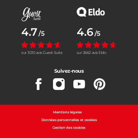
Note moyenne :
4.7
Note moyenne :
4.6
/5
/5
sur 3010 avis Guest Suite
sur 3662 avis Eldo
Suivez-nous
Facebook
Instagram
Youtube
Pinterest
Mentions légales
Données personnelles et cookies
Gestion des cookies