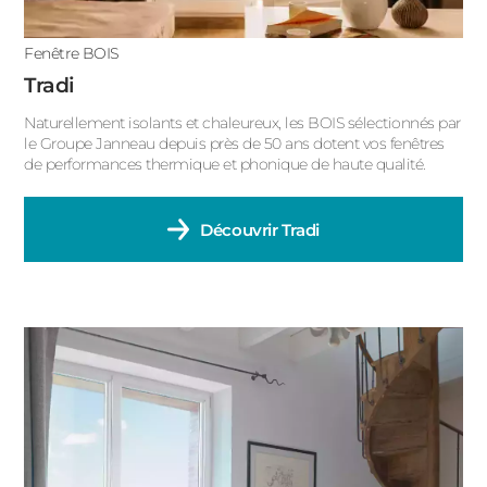
Fenêtre BOIS
Tradi
Naturellement isolants et chaleureux, les BOIS sélectionnés par
le Groupe Janneau depuis près de 50 ans dotent vos fenêtres
de performances thermique et phonique de haute qualité.
Découvrir
Tradi