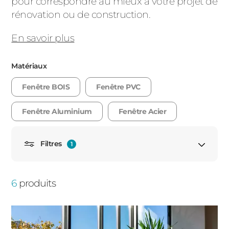
pour correspondre au mieux à votre projet de
PORTAILS ET PORTILLONS
rénovation ou de construction.
En savoir plus
CARPORTS
PVC
CLÔTURES
Matériaux
Fenêtre BOIS
Fenêtre PVC
Fenêtre Aluminium
Fenêtre Acier
Filtres
1
ALUMINIUM
Fenêtre oscillo battant 1 vantail
6
produits
Porte fenêtre
Porte fenêtre oscillo battant