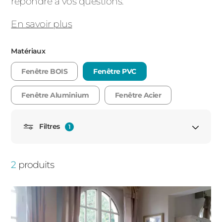
répondre à vos questions.
PORTAILS ET PORTILLONS
En savoir plus
CARPORTS
PVC
Matériaux
CLÔTURES
Fenêtre BOIS
Fenêtre PVC
Fenêtre Aluminium
Fenêtre Acier
Filtres
1
ALUMINIUM
Porte fenêtre
2
produits
Porte fenêtre fixe
Porte fenêtre avec soubassement