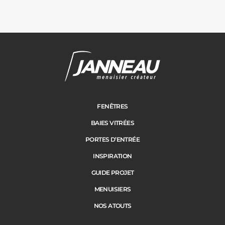
Janneau Menuisier Créateur
Note moyenne :
4.6
/
5
FENÊTRES
BAIES VITRÉES
PORTES D’ENTRÉE
INSPIRATION
GUIDE PROJET
MENUISIERS
NOS ATOUTS