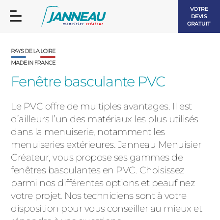
VOTRE
DEVIS
GRATUIT
Fenêtre basculante PVC
Le PVC offre de multiples avantages. Il est
FENÊTRES ET PORTES-FENÊTRES
d’ailleurs l’un des matériaux les plus utilisés
LES CONTEMPORAINES
dans la menuiserie, notamment les
BAIES VITRÉES
menuiseries extérieures. Janneau Menuisier
Créateur,
vous propose ses
gammes de
LES INTEMPORELLES
PORTES D’ENTRÉE
BOIS
fenêtres basculantes en PVC. Choisissez
parmi nos différentes options et peaufinez
VOLETS ROULANTS
LES LUMINEUSES
votre projet. Nos techniciens sont à votre
disposition pour vous conseiller au mieux et
PERGOLAS