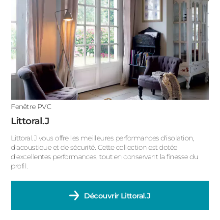
ACIER
Porte fenêtre 2 vantaux
Porte fenêtre 1 vantail
Fenêtre oscillo-battant
Fenêtre fixe
Fenêtre double battant
Fenêtre PVC
Fenêtre basculante
Littoral.J
Fenêtre à soufflet
Littoral.J vous offre les meilleures performances d'isolation,
d'acoustique et de sécurité. Cette collection est dotée
d'excellentes performances, tout en conservant la finesse du
Fenêtre à la française
profil.
Découvrir
Littoral.J