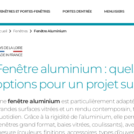
FENÊTRES ET PORTES-FENÊTRES
PORTES D'ENTRÉE
MENUISIERS
cueil
Fenêtres
Fenêtre Aluminium
Fenêtre aluminium : quel
options pour un projet s
ne
fenêtre aluminium
est particulièrement adaptée
Dé
randes surfaces vitrées et un rendu contemporain,
uotidien. Grâce à la rigidité de l’aluminium, elle p
fenêtres grand format, baies vitrées, coulissants), a
esure (couleurs, finitions, accessoires, types d’ouve