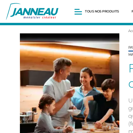
TOUS NOS PRODUITS
Ac
Fenêtres et Portes-fenêtres
Baies vitrées
Portes d’entrée
Volets roulants
Pergolas
Portails et portillons
Carports
Clôtures
U
g
q
(
m