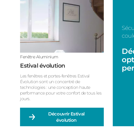
Sécu
coul
Déc
Fenêtre Aluminium
opt
Estival évolution
per
Les fenêtres et portes-fenêtres Estival
Évolution sont un concentré de
technologies : une conception haute
performance pour votre confort de tous les
jours.
Découvrir
Estival
évolution