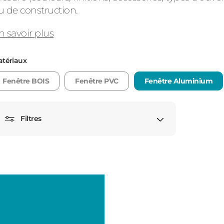
u de construction.
n savoir plus
Consulter
tériaux
Fenêtre BOIS
Fenêtre PVC
Fenêtre Aluminium
Filtres
Découvrez
Fenêtre cintrée
Porte fenêtre
Fenêtre demi-
Porte fenêtre oscillo
lune
battant
Fenêtre oeil de
Porte fenêtre fixe
boeuf