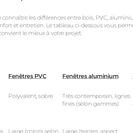
e de connaître les différences entre bois, PVC, alum
onfort et entretien. Le tableau ci-dessous vous per
convient le mieux à votre projet.
Fenêtres PVC
Fenêtres aluminium
Polyvalent, sobre
T
rès contemporain, lignes
fines (selon gammes)
s,
Large (coloris selon
Large (teintes, aspect