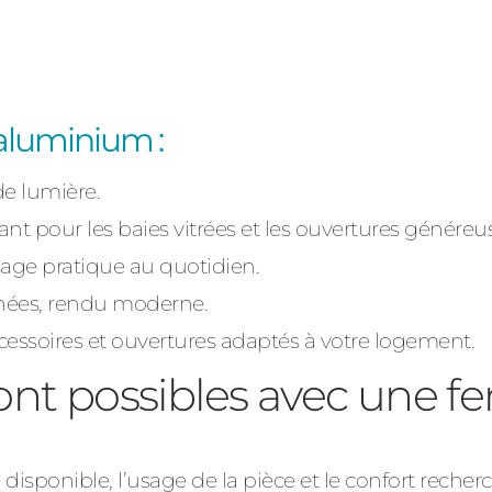
Fenêtre fixe
Fenêtre double battant
aluminium :
Fenêtre coulissante
Fenêtre basculante
de lumière.
sant pour les baies vitrées et les ouvertures généreu
Fenêtre à soufflet
 usage pratique au quotidien.
Fenêtre à la française
gnées, rendu moderne.
ccessoires et ouvertures adaptés à votre logement.
ont possibles avec une f
 disponible, l’usage de la pièce et le confort recher