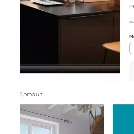
o
E
Ma
1
produit