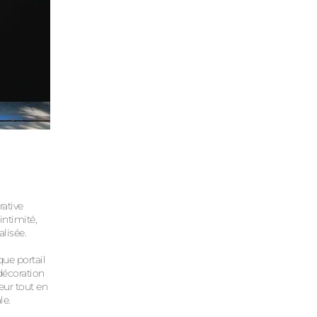
rative
 intimité,
lisée.
ue portail
décoration
ieur tout en
le.