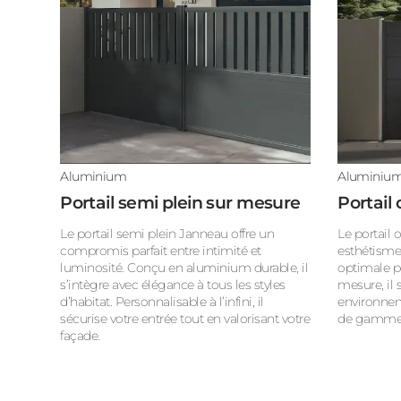
Aluminium
Aluminiu
Portail semi plein sur mesure
Portail
Le portail semi plein Janneau offre un
Le portail 
compromis parfait entre intimité et
esthétisme
luminosité. Conçu en aluminium durable, il
optimale p
s’intègre avec élégance à tous les styles
mesure, il 
d’habitat. Personnalisable à l’infini, il
environnem
sécurise votre entrée tout en valorisant votre
de gamme
façade.