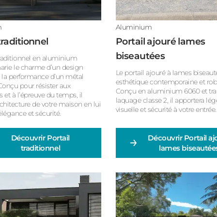
m
Aluminium
traditionnel
Portail ajouré lames
biseautées
traditionnel en aluminium
rie le charme d’un design
Le portail ajouré à lames biseauté
à la performance d’un métal
esthétique contemporaine et rob
onçu pour résister aux
Conçu en aluminium 6060 et tra
 et à l’épreuve du temps, il
laquage classe 2, il apportera lég
architecture de votre maison en lui
visuelle et sécurité à votre entrée.
légance et sécurité.
Découvrir
Portail
Découvrir
Portail a
traditionnel
lames biseautée