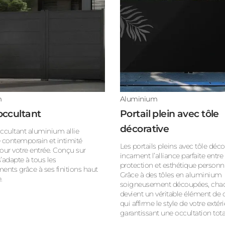
m
Aluminium
 occultant
Portail plein avec tôle
décorative
occultant aluminium allie
 contemporain et intimité
Les portails pleins avec tôle déco
our votre entrée. Conçu sur
incarnent l’alliance parfaite entre
s’adapte à tous les
protection et esthétique personna
ents grâce à ses finitions haut
Grâce à des tôles en aluminium
.
soigneusement découpées, chaq
devient un véritable élément de 
qui affirme le style de votre extér
garantissant une occultation tota