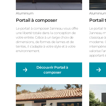
Aluminium
Aluminiu
Portail à composer
Portail 
Le portail à composer Janneau vous offre
Le portail 
une liberté totale dans la conception de
Janneau ma
votre entrée. Grâce à un large choix de
classique 
dimensions, de formes de lames et de
moderne. C
teintes, il s’adapte à votre style et à votre
intempéries
environnement.
valorise l’
apportant é
Découvrir
Portail à
composer