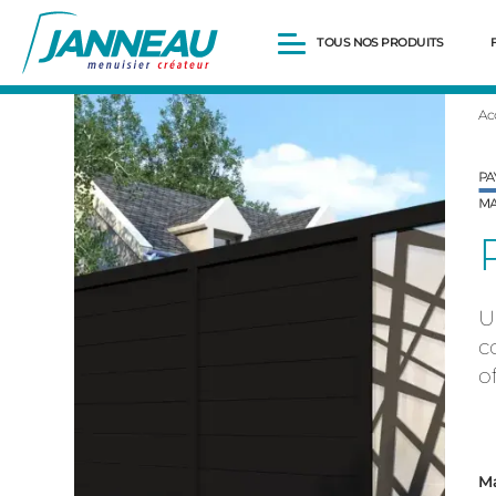
TOUS NOS PRODUITS
Ac
Fenêtres et Portes-fenêtres
Baies vitrées
Portes d’entrée
Volets roulants
Pergolas
Portails et portillons
Carports
Clôtures
U
c
o
Ma