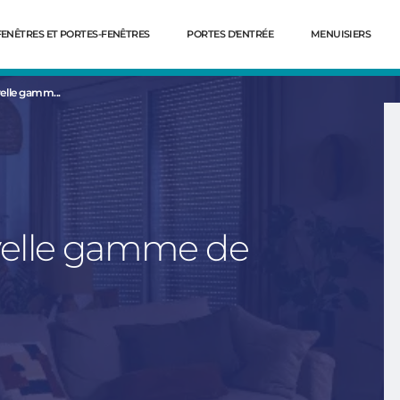
FENÊTRES ET PORTES-FENÊTRES
PORTES D'ENTRÉE
MENUISIERS
elle gamm...
velle gamme de
Dé