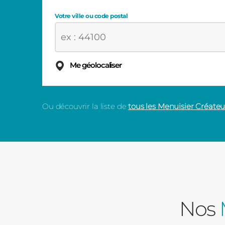
Votre ville ou code postal
Me géolocaliser
Ou découvrir la liste de
tous les Menuisier Créate
Nos