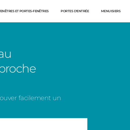
FENÊTRES ET PORTES-FENÊTRES
PORTES D'ENTRÉE
MENUISIERS
au
 proche
rouver facilement un
Dé