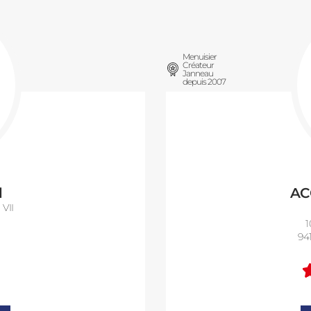
Menuisier
Créateur
Janneau
depuis 2007
d
AC
VII
1
94