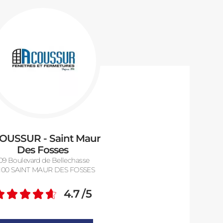
OUSSUR - Saint Maur
Des Fosses
09 Boulevard de Bellechasse
100 SAINT MAUR DES FOSSES
4.7
/5
Note moyenne :