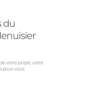
 du
enuisier
e votre projet, votre
e pour vous.