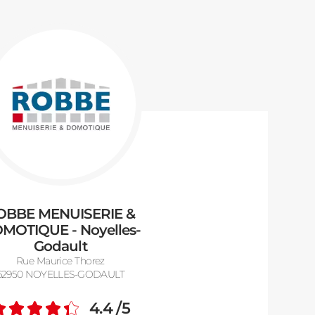
OBBE MENUISERIE &
MOTIQUE - Noyelles-
Godault
Rue Maurice Thorez
62950 NOYELLES-GODAULT
4.4
/5
Note moyenne :