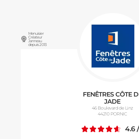
Menuisier
Créateur
Janneau
depuis 2013
FENÊTRES CÔTE D
JADE
46 Boulevard de Linz
44210 PORNIC
4.6
Note m