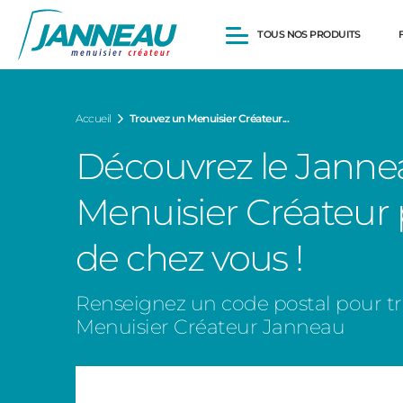
TOUS NOS PRODUITS
Fenêtres et Portes-fenêtres
Accueil
Trouvez un Menuisier Créateur...
Baies vitrées
Portes d’entrée
Découvrez le Janne
Volets roulants
Pergolas
Menuisier Créateur
Portails et portillons
Carports
de chez vous !
Clôtures
Renseignez un code postal pour t
Menuisier Créateur Janneau