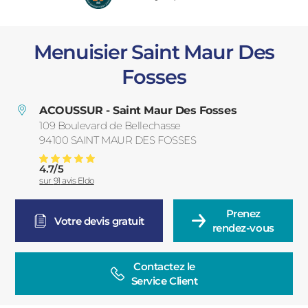
PORTAILS ET PORTILLONS
Menuisier Saint Maur Des
CARPORTS
PVC
Fosses
CLÔTURES
ACOUSSUR - Saint Maur Des Fosses
109 Boulevard de Bellechasse
94100
SAINT MAUR DES FOSSES
France
4.7
/
5
Menuiserie Saint Maur Des Fosses
Note moyenne :
sur
91
avis Eldo
ALUMINIUM
Prenez

Votre devis gratuit
rendez-vous
Contactez le

Service Client