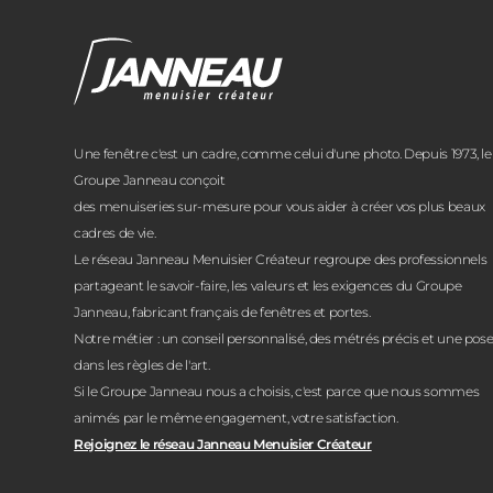
Janneau Menuisier Créateur
Note moyenne :
4.6
/
5
Une fenêtre c'est un cadre, comme celui d'une photo. Depuis 1973, le
Groupe Janneau conçoit
des menuiseries sur-mesure pour vous aider à créer vos plus beaux
cadres de vie.
Le réseau Janneau Menuisier Créateur regroupe des professionnels
partageant le savoir-faire, les valeurs et les exigences du Groupe
Janneau, fabricant français de fenêtres et portes.
Notre métier : un conseil personnalisé, des métrés précis et une pos
dans les règles de l'art.
Si le Groupe Janneau nous a choisis, c'est parce que nous sommes
animés par le même engagement, votre satisfaction.
Rejoignez le réseau Janneau Menuisier Créateur