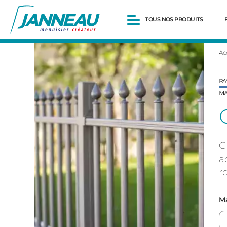
TOUS NOS PRODUITS
Ac
Fenêtres et Portes-fenêtres
Baies vitrées
Portes d’entrée
Volets roulants
Pergolas
Portails et portillons
Carports
Clôtures
G
a
r
Ma