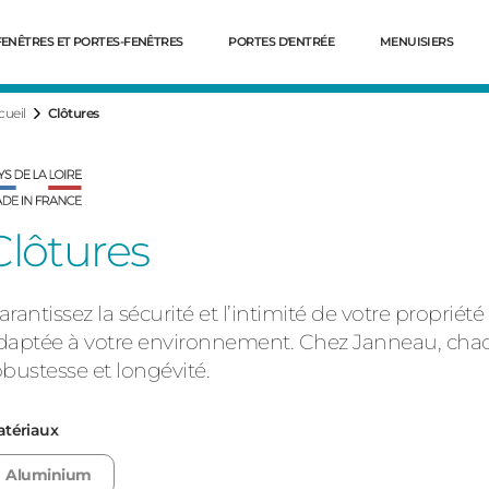
FENÊTRES ET PORTES-FENÊTRES
PORTES D'ENTRÉE
MENUISIERS
cueil
Clôtures
Clôtures
arantissez la sécurité et l’intimité de votre propri
daptée à votre environnement. Chez Janneau, chaq
obustesse et longévité.
Dé
tériaux
Aluminium