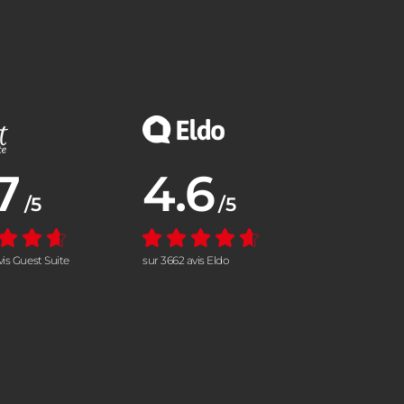
7
4.6
nne :
Note moyenne :
/5
/5
vis Guest Suite
sur 3662 avis Eldo