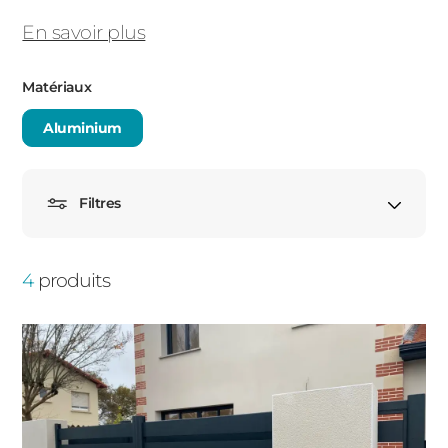
PORTAILS ET PORTILLONS
En savoir plus
CARPORTS
Matériaux
PVC
CLÔTURES
Aluminium
Filtres
Avec soubassement
4
produits
ALUMINIUM
Décorative
Occultante
Traditionnelle