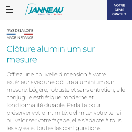
VOTRE
DEVIS
GRATUIT
Clôture aluminium sur
mesure
FENÊTRES ET PORTES-FENÊTRES
LES CONTEMPORAINES
Offrez une nouvelle dimension à votre
BAIES VITRÉES
extérieur avec une clôture aluminium sur
mesure. Légère, robuste et sans entretien, elle
LES INTEMPORELLES
PORTES D’ENTRÉE
conjugue esthétique moderne et
BOIS
fonctionnalité durable. Parfaite pour
VOLETS ROULANTS
préserver votre intimité, délimiter votre terrain
LES LUMINEUSES
ou valoriser votre façade, elle s’adapte à tous
PERGOLAS
les styles et toutes les configurations.