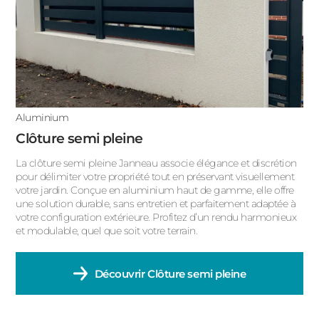
ACIER
Aluminium
Clôture semi pleine
La clôture semi pleine Janneau associe élégance et discrétion
pour délimiter votre propriété tout en préservant visuellement
votre jardin. Conçue en aluminium haut de gamme, elle offre
une solution durable, sans entretien et parfaitement adaptée à
votre configuration extérieure. Profitez d’un rendu harmonieux
et modulable, quel que soit votre terrain.
Découvrir
Clôture semi pleine