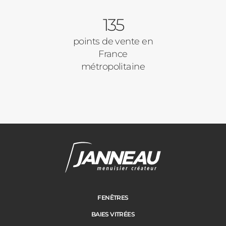
135
points de vente en
France
métropolitaine
Janneau Menuisier Créateur
Note moyenne :
4.6
/
5
FENÊTRES
BAIES VITRÉES