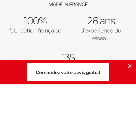
100%
26 ans
fabrication française
d’expérience du
réseau
135
points de vente en
Cl
Demandez votre devis gratuit
France
métropolitaine