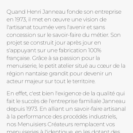
PORTAILS ET PORTILLONS
Quand Henri Janneau fonde son entreprise
en 1973, il met en œuvre une vision de
CARPORTS
PVC
l'artisanat tournée vers l'avenir et sans
concession sur le savoir-faire du métier. Son
CLÔTURES
projet se construit jour après jour en
s'appuyant sur une fabrication 100%
française. Grâce à sa passion pour la
menuiserie, le petit atelier situé au cœur de la
région nantaise grandit pour devenir un
acteur majeur sur tout le territoire.
ALUMINIUM
En effet, c'est bien l'exigence de la qualité qui
fait le succès de l'entreprise familiale Janneau
depuis 1973. En alliant un savoir-faire artisanal
à la performance des procédés industriels,
nos Menuisiers Créateurs remplacent vos
menuiseries à l'identique, en les dotant des