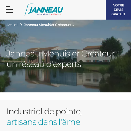
VOTRE
DEVIS
GRATUIT
Accueil
Janneau Menuisier Créateur : ...
Janneau Menuisier Créateur :
un réseau d'experts
FENÊTRES ET PORTES-FENÊTRES
LES CONTEMPORAINES
BAIES VITRÉES
LES INTEMPORELLES
PORTES D’ENTRÉE
BOIS
VOLETS ROULANTS
Industriel de pointe,
LES LUMINEUSES
artisans dans l'âme
PERGOLAS