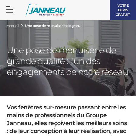
VOTRE
DEVIS
GRATUIT
Accueil
Une pose de menuiserie de gran...
Une pose de menuiserie de
grande qualité : l'un des
FENÊTRES ET PORTES-FENÊTRES
engagements de notre réseau
LES CONTEMPORAINES
BAIES VITRÉES
LES INTEMPORELLES
PORTES D’ENTRÉE
BOIS
Vos fenêtres sur-mesure passant entre les
VOLETS ROULANTS
mains de professionnels du Groupe
LES LUMINEUSES
Janneau, elles reçoivent les meilleurs soins
PERGOLAS
: de leur conception à leur réalisation, avec