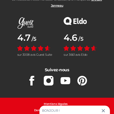
Janneau
Note moyenne :
4.7
Note moyenne :
4.6
/5
/5
sur 3008 avis Guest Suite
sur 3661 avis Eldo
Suivez-nous
Facebook
Instagram
Youtube
Pinterest
Mentions légales
Données personnelles et cookies
BONJOUR !