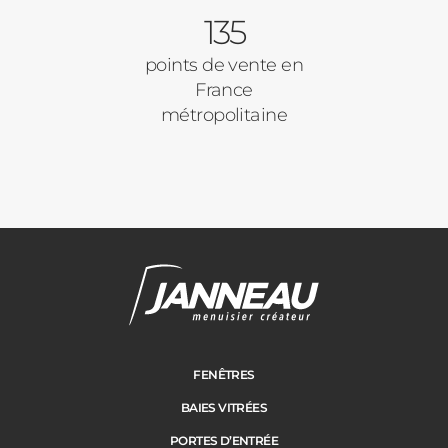
135
points de vente en
France
métropolitaine
Janneau Menuisier Créateur
Note moyenne :
4.6
/
5
FENÊTRES
BAIES VITRÉES
PORTES D’ENTRÉE