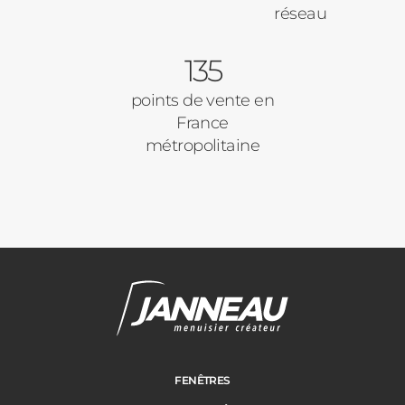
réseau
135
points de vente en
France
métropolitaine
Janneau Menuisier Créateur
Note moyenne :
4.6
/
5
FENÊTRES