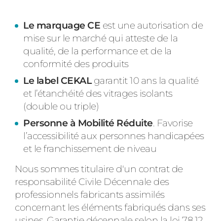
PORTAILS ET PORTILLONS
Le marquage CE
est une autorisation de
CARPORTS
mise sur le marché qui atteste de la
PVC
qualité, de la performance et de la
CLÔTURES
conformité des produits
Le label CEKAL
garantit 10 ans la qualité
et l’étanchéité des vitrages isolants
(double ou triple)
Personne à Mobilité Réduite
. Favorise
l’accessibilité aux personnes handicapées
et le franchissement de niveau
ALUMINIUM
Nous sommes titulaire d'un contrat de
responsabilité Civile Décennale des
professionnels fabricants assimilés
concernant les éléments fabriqués dans ses
usines. Garantie décennale selon la loi 78.12