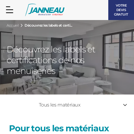
VOTRE
DEVIS
GRATUIT
Accueil
Découvrez les labels et certi...
Découvrez les labels et
certifications de nos
FENÊTRES ET PORTES-FENÊTRES
menuiseries
LES CONTEMPORAINES
BAIES VITRÉES
LES INTEMPORELLES
PORTES D’ENTRÉE
BOIS
Tous les matériaux
VOLETS ROULANTS
LES LUMINEUSES
Pour tous les matériaux
PERGOLAS