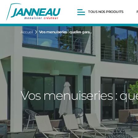
TOUS NOS PRODUITS
Accueil
Vos menuiseries : quelles gara...
Fenêtres et Portes-fenêtres
Baies vitrées
Portes d’entrée
Volets roulants
Pergolas
Portails et portillons
Carports
Clôtures
Vos menuiseries : quel