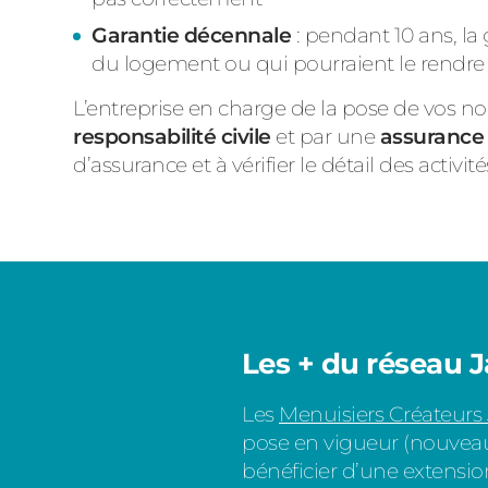
Garantie décennale
: pendant 10 ans, la
du logement ou qui pourraient le rendre in
L’entreprise en charge de la pose de vos n
responsabilité civile
et par une
assurance 
d’assurance et à vérifier le détail
des activit
Les + du réseau 
Les
Menuisiers Créateurs
pose en vigueur (nouveau D
bénéficier d’une extensio