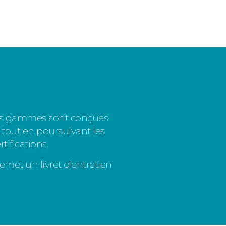
des gammes sont conçues
n tout en poursuivant les
rtifications
.
emet un livret d’entretien