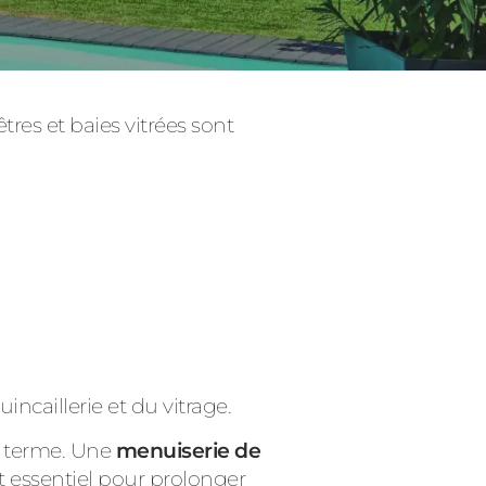
êtres et baies vitrées sont
Consulter
incaillerie et du vitrage.
ng terme. Une
menuiserie de
t essentiel pour prolonger