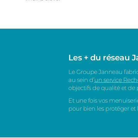
Les + du réseau 
Le Groupe Janneau fabri
au sein d’
un service Rec
objectifs de qualité et d
Et une fois vos menuiseri
pour bien les protéger et l