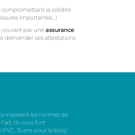
on compromettant la solidité
fissures importantes…)
e couvert par une
assurance
z à demander ces attestations
connaissent les normes de
l’art.
Ils vous font
 PVC, 15 ans pour le bois)