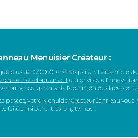
Janneau Menuisier Créateur :
que plus de 100 000 fenêtres par an. L’ensemble 
herche et Développement
qui privilégie l’innovatio
e performance, garants de l’obtention des
labels et ce
es posées,
votre Menuisier Créateur Janneau
vous r
es faire ainsi durer très longtemps !