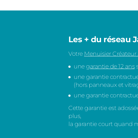
Les + du réseau 
Votre
Menuisier Créateur
une
garantie de 12 ans
s
une garantie contractue
(hors panneaux et vitrag
une garantie contractuel
Cette garantie est adossé
plus,
la garantie court quand 