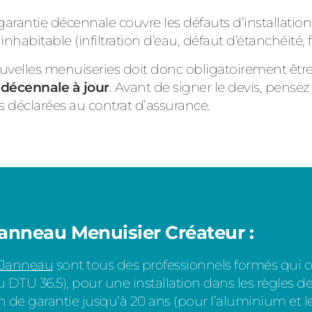
 garantie décennale couvre les défauts d’installati
habitable (infiltration d’eau, défaut d’étanchéité, 
ouvelles menuiseries doit donc obligatoirement êtr
décennale à jour
. Avant de signer le devis, pense
és déclarées au contrat d’assurance.
Janneau Menuisier Créateur :
 Janneau
sont tous des professionnels formés qui 
TU 36.5), pour une installation dans les règles de 
n de garantie jusqu’à 20 ans (pour l’aluminium et le