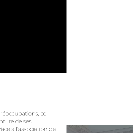
préoccupations, ce
inture de ses
âce à l’association de