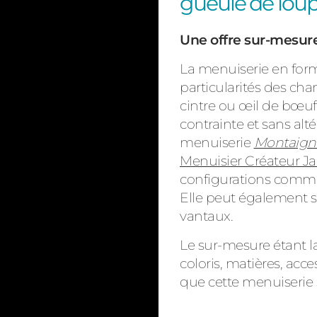
gueule de loup
Une offre sur-mesur
La menuiserie en for
particularités des chan
cintre ou œil de bœuf
contrainte et sans alt
menuiserie
Montaign
Menuisier Créateur J
configurations comme 
Elle peut également s
vantaux.
Le sur-mesure étant l
coloris, matières, acce
que cette menuiserie 