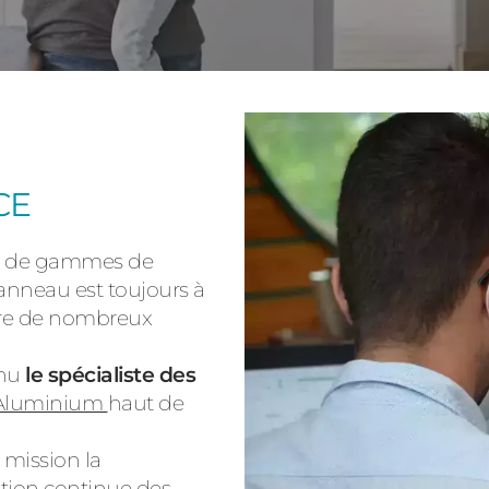
Consulter
CE
on de gammes de
Découvrez
anneau est toujours à
laire de nombreux
enu
le spécialiste
des
Aluminium
haut de
mission la
ation continue des