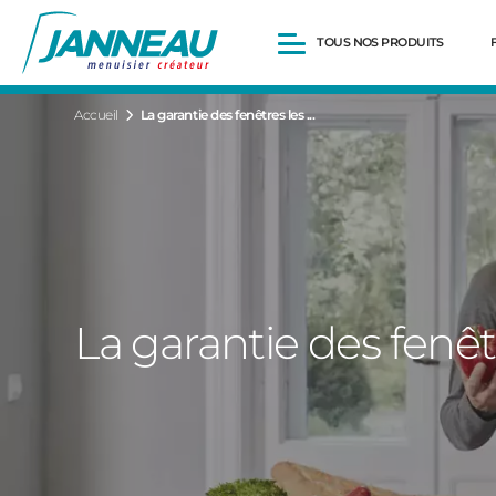
TOUS NOS PRODUITS
Accueil
La garantie des fenêtres les ...
Fenêtres et Portes-fenêtres
Baies vitrées
Portes d’entrée
Volets roulants
Pergolas
Portails et portillons
Carports
Clôtures
La garantie des fenê