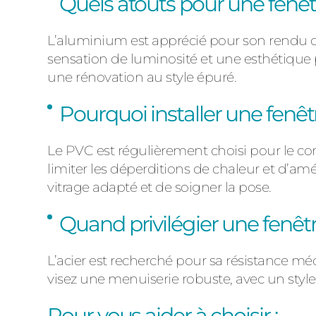
Quels atouts pour une fenê
L’
aluminium
est apprécié pour son rendu
sensation de
luminosité
et une esthétique 
une rénovation au style épuré.
Pourquoi installer une fenê
Le
PVC
est régulièrement choisi pour le
co
limiter les déperditions de chaleur et d’am
vitrage adapté et de soigner la pose.
Quand privilégier une fenêtr
L’
acier
est recherché pour sa
résistance mé
visez une menuiserie robuste, avec un styl
Pour vous aider à choisir :