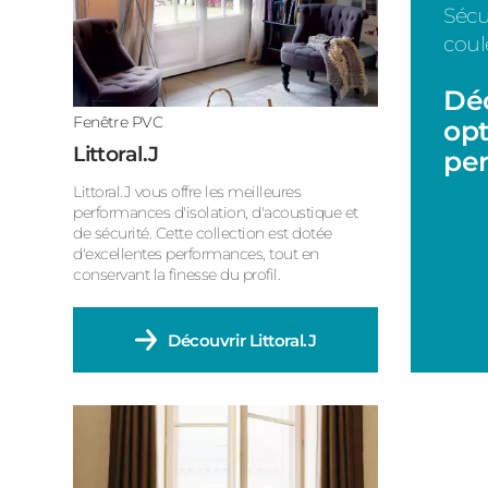
Sécu
coul
Déc
Fenêtre PVC
opt
Littoral.J
per
Littoral.J vous offre les meilleures
performances d'isolation, d'acoustique et
de sécurité. Cette collection est dotée
d'excellentes performances, tout en
conservant la finesse du profil.
Découvrir
Littoral.J