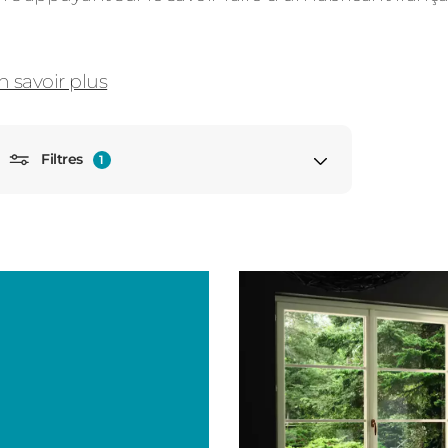
n savoir plus
Consulter
Filtres
1
Fenêtre cintrée
Découvrez
Fenêtre triangle
Fenêtre demi-lune
Fenêtre hublot
Fenêtre oeil de boeuf
Fenêtre panoramique