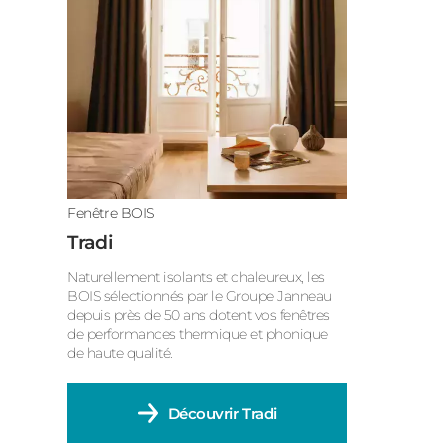
Fenêtre BOIS
Tradi
Naturellement isolants et chaleureux, les
BOIS sélectionnés par le Groupe Janneau
depuis près de 50 ans dotent vos fenêtres
de performances thermique et phonique
de haute qualité.
Découvrir
Tradi