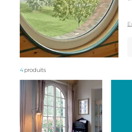
E
4
produits