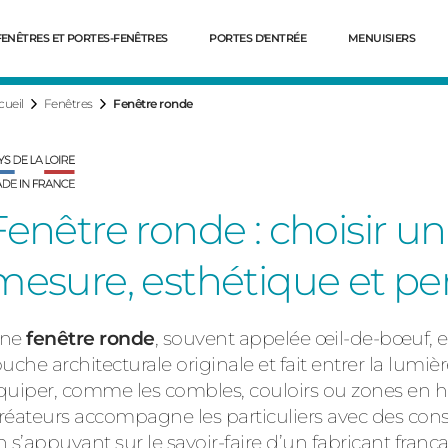
FENÊTRES ET PORTES-FENÊTRES
PORTES D'ENTRÉE
MENUISIERS
cueil
Fenêtres
Fenêtre ronde
Fenêtre ronde : choisir u
mesure, esthétique et p
ne
fenêtre ronde
, souvent appelée œil-de-bœuf, e
Dé
ouche architecturale originale et fait entrer la lumièr
quiper, comme les combles, couloirs ou zones en h
réateurs accompagne les particuliers avec des conse
n s’appuyant sur le savoir-faire d’un fabricant frança