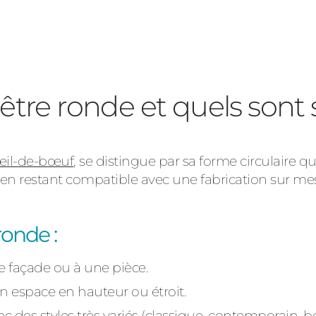
être ronde et quels sont 
œil-de-bœuf
, se distingue par sa forme circulaire q
 en restant compatible avec une fabrication sur me
ronde :
e façade ou à une pièce.
un espace en hauteur ou étroit.
ec des styles très variés (classique, contemporain, bo