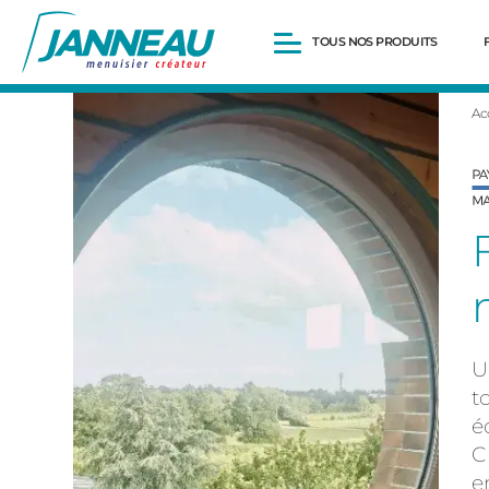
TOUS NOS PRODUITS
Ac
Fenêtres et Portes-fenêtres
Baies vitrées
Portes d’entrée
Volets roulants
Pergolas
Portails et portillons
Carports
Clôtures
U
t
é
C
e