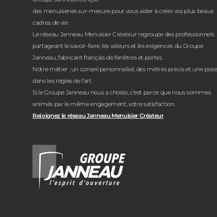
des menuiseries sur-mesure pour vous aider à créer vos plus beaux
cadres de vie.
Le réseau Janneau Menuisier Créateur regroupe des professionnels
partageant le savoir-faire, les valeurs et les exigences du Groupe
Janneau, fabricant français de fenêtres et portes.
Notre métier : un conseil personnalisé, des métrés précis et une pos
dans les règles de l'art.
Si le Groupe Janneau nous a choisis, c'est parce que nous sommes
animés par le même engagement, votre satisfaction.
Rejoignez le réseau Janneau Menuisier Créateur