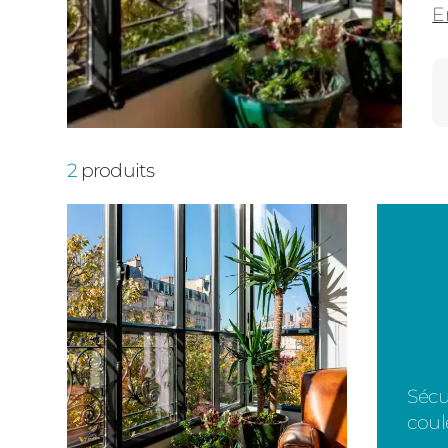
E
2
produits
Sécu
coul