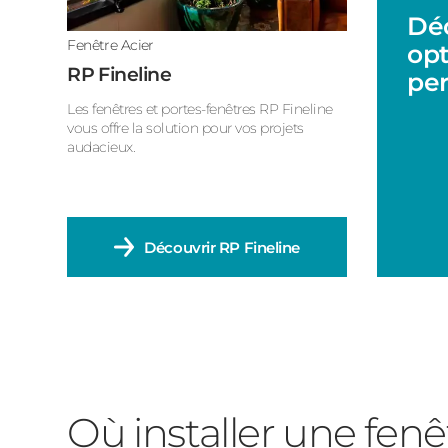
Déc
Fenêtre Acier
opt
RP Fineline
per
Les fenêtres et portes-fenêtres RP Fineline
vous offre la solution pour vos projets
audacieux.
Découvrir
RP Fineline
Où installer une fenêt