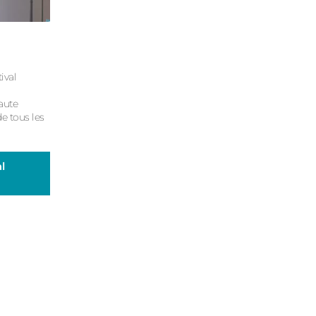
ival
aute
e tous les
l