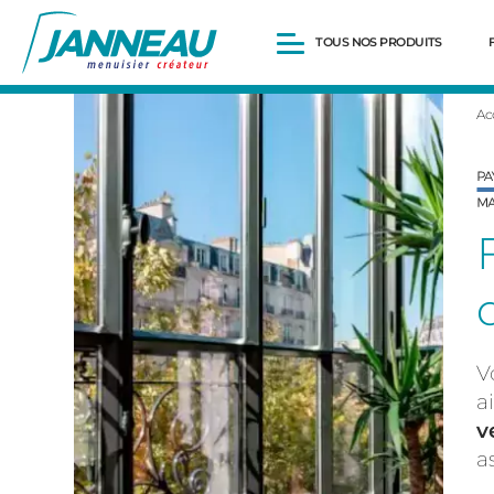
TOUS NOS PRODUITS
Ac
Fenêtres et Portes-fenêtres
Baies vitrées
Portes d’entrée
Volets roulants
Pergolas
Portails et portillons
Carports
Clôtures
V
a
v
a