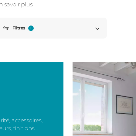
n savoir plus
Filtres
1
Consulter
Fenêtre cintrée
Fenêtre triangle
Fenêtre demi-lune
Découvrez
Fenêtre hublot
Fenêtre oeil de boeuf
Fenêtre panoramique
rité, accessoires,
eurs, finitions…
Fenêtre rectangulaire