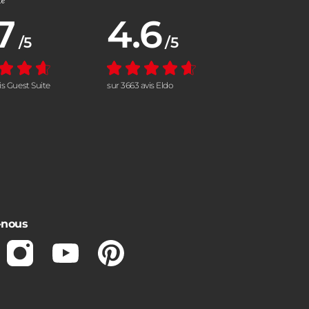
7
4.6
nne :
Note moyenne :
/5
/5
vis Guest Suite
sur 3663 avis Eldo
-nous
ebook
Instagram
Youtube
Pinterest