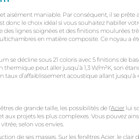
et aisément maniable. Par conséquent, il se prête a
t donc le choix idéal si vous souhaitez habiller votr
 des lignes soignées et des finitions moulurées très
ltichambres en matière composite. Ce noyau a été 
 se décline sous 21 coloris avec 5 finitions de base
on thermique peut aller jusqu’à 1,3 W/m²K, son étanch
n taux d’affaiblissement acoustique allant jusqu'à 42
es de grande taille, les possibilités de l’
Acier
lui s
 et aux projets les plus complexes. Vous pouvez a
vitrée, selon vos envies.
uction de ses masses. Sur les fenêtres Acier, le clair