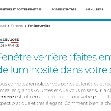
FENÊTRES ET PORTES-FENÊTRES
PORTES D'ENTRÉE
MENUISIERS
cueil
Fenêtres
Fenêtre verrière
Fenêtre verrière : faites
de luminosité dans votre 
ous comptez remplacer vos portes et
fenêtres
et re
Dé
imez les grands volumes et que vous misez sur la cla
errière
est totalement indiquée pour votre projet. E
spect pratique et très élégant. Comment bien la chois