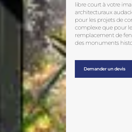
libre court à votre im
architecturaux audaci
pour les projets de co
complexe que pour les
remplacement de fenê
des monuments histo
Demander un devis