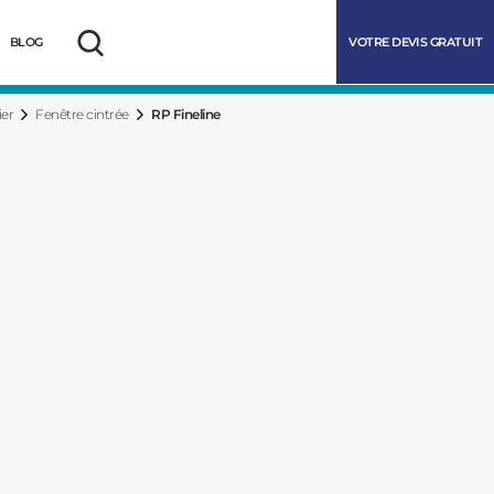
VOTRE DEVIS GRATUIT
BLOG
Rechercher
ier
Fenêtre cintrée
RP Fineline
marrer