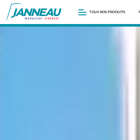
TOUS NOS PRODUITS
Fenêtres et Portes-fenêtres
Baies vitrées
Portes d’entrée
Volets roulants
Pergolas
Portails et portillons
Carports
Clôtures