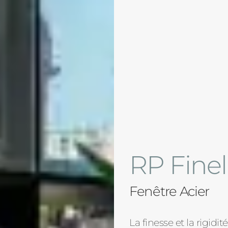
RP Finel
Fenêtre Acier
La finesse et la rigidi