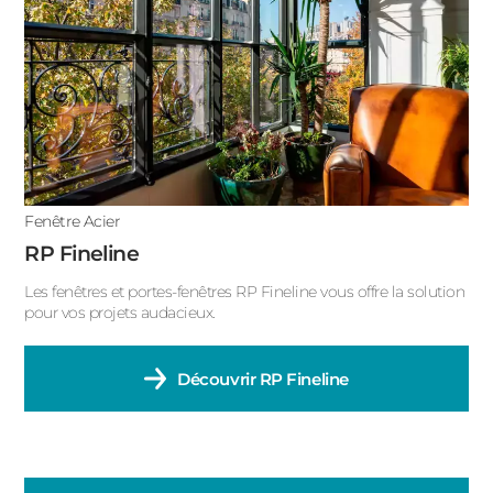
ACIER
Fenêtre arrondie
Fenêtre trapèze
Fenêtre Acier
RP Fineline
Les fenêtres et portes-fenêtres RP Fineline vous offre la solution
pour vos projets audacieux.
Découvrir
RP Fineline