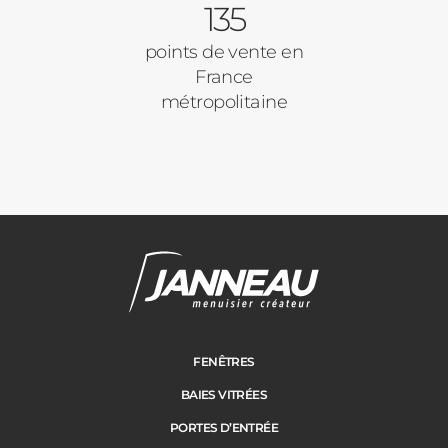
135
points de vente en
France
métropolitaine
Janneau Menuisier Créateur
Note moyenne :
4.6
/
5
FENÊTRES
BAIES VITRÉES
PORTES D’ENTRÉE