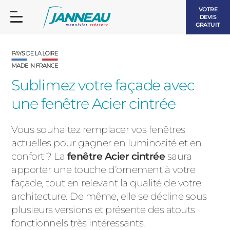
VOTRE
DEVIS
GRATUIT
Sublimez votre façade avec
une fenêtre Acier cintrée
FENÊTRES ET PORTES-FENÊTRES
LES CONTEMPORAINES
Vous souhaitez remplacer vos fenêtres
BAIES VITRÉES
actuelles pour gagner en luminosité et en
confort ? La
fenêtre Acier cintrée
saura
LES INTEMPORELLES
PORTES D’ENTRÉE
apporter une touche d’ornement à votre
BOIS
façade, tout en relevant la qualité de votre
VOLETS ROULANTS
architecture. De même, elle se décline sous
LES LUMINEUSES
plusieurs versions et présente des atouts
PERGOLAS
fonctionnels très intéressants.