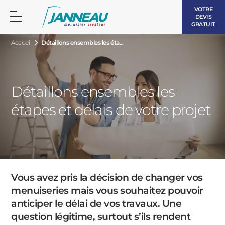
VOTRE
DEVIS
GRATUIT
Accueil
Détaillons ensembles les éta...
Détaillons ensembles les
étapes et délais de votre projet
FENÊTRES ET PORTES-FENÊTRES
LES CONTEMPORAINES
BAIES VITRÉES
LES INTEMPORELLES
PORTES D’ENTRÉE
BOIS
Vous avez pris la décision de changer vos
VOLETS ROULANTS
menuiseries mais vous souhaitez pouvoir
LES LUMINEUSES
anticiper le délai de vos travaux. Une
PERGOLAS
question légitime, surtout s’ils rendent