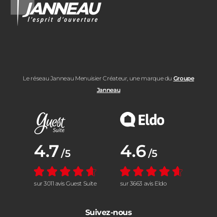
Le réseau Janneau Menuisier Créateur, une marque du
Groupe
Janneau
Note moyenne :
4.7
Note moyenne :
4.6
/5
/5
sur 3011 avis Guest Suite
sur 3663 avis Eldo
Suivez-nous