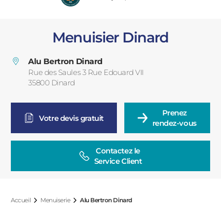
PORTAILS ET PORTILLONS
Menuisier Dinard
CARPORTS
PVC
Alu Bertron Dinard
CLÔTURES
Rue des Saules 3 Rue Edouard VII
35800
Dinard
France
Prenez

Votre devis gratuit
rendez-vous
Contactez le

ALUMINIUM
Service Client
Accueil
Menuiserie
Alu Bertron Dinard