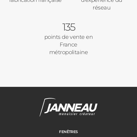
Précédent
Suivant
réseau
135
Ville des travaux
points de vente en
France
métropolitaine
FENÊTRES