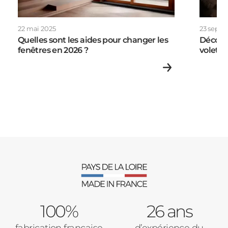
Autre
22 mai 2025
23 sept
Volets Roulants
Quelles sont les aides pour changer les
Découv
fenêtres en 2026 ?
volets 
Vos disponibilités
Pergolas
Carports
Cloture
Adresse des travaux
Portail
100%
26 ans
Code Postal des travaux
fabrication française
d’expérience du