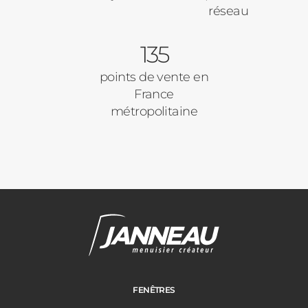
Précédent
Suivant
réseau
135
Ville des travaux
points de vente en
France
métropolitaine
FENÊTRES