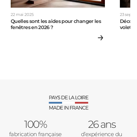
Autre
22 mai 2025
23 sept
Volets Roulants
Quelles sont les aides pour changer les
Découv
fenêtres en 2026 ?
volets 
Vos disponibilités
Pergolas
Carports
Cloture
Adresse des travaux
Portail
100%
26 ans
Code Postal des travaux
fabrication française
d’expérience du