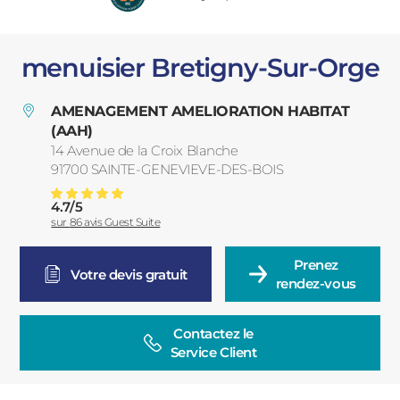
PORTAILS ET PORTILLONS
menuisier Bretigny-Sur-Orge
CARPORTS
PVC
AMENAGEMENT AMELIORATION HABITAT
CLÔTURES
(AAH)
14 Avenue de la Croix Blanche
91700
SAINTE-GENEVIEVE-DES-BOIS
France
4.7
/
5
Menuiserie Sainte-Genevieve-Des-Bois
Note moyenne :
sur
86
avis Guest Suite
Prenez

ALUMINIUM
Votre devis gratuit
rendez-vous
Contactez le

Service Client