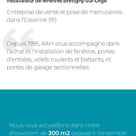
Installateur de fenêtres Bretigny‑Sur‑Orge
Entreprise de vente et pose de menuiseries
dans l’Essonne (91)
Depuis 1995, AAH vous accompagne dans
l’achat et l’installation de fenêtres, portes
d'entrées, volets roulants et battants, et
portes de garage sectionnelles.
Nous vous accueillons dans notre
showroom de
300 m2
exposant l’ensemble