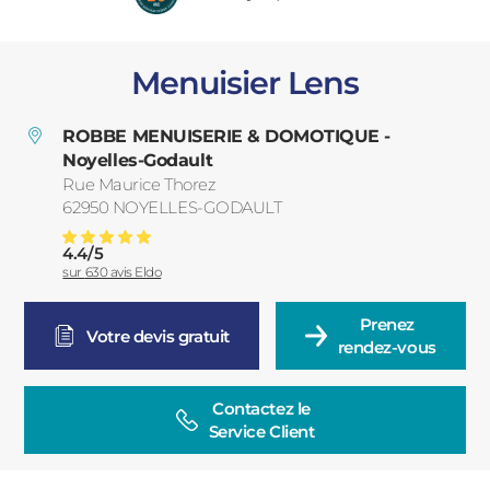
PORTAILS ET PORTILLONS
Menuisier Lens
CARPORTS
PVC
ROBBE MENUISERIE & DOMOTIQUE -
CLÔTURES
Noyelles-Godault
Rue Maurice Thorez
62950
NOYELLES-GODAULT
France
4.4
/
5
Menuiserie Noyelles-Godault
Note moyenne :
sur
630
avis Eldo
Prenez

ALUMINIUM
Votre devis gratuit
rendez-vous
Contactez le

Service Client