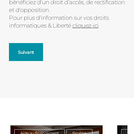
bénéficiez d'un droit d’accès, de rectification
et d'opposition.
Pour plus d'information sur vos droits
informatiques & Liberté
cliquez-ici
Suivant
Fenêtres
Décrivez-nous votre projet
Précédent
Moustiquaires
Verrière intérieures
Aide au financement
Fenêtre
Vole