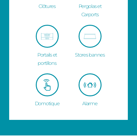
Clôtures
Pergolas et
Carports
Portails et
Stores bannes
portillons
Domotique
Alarme