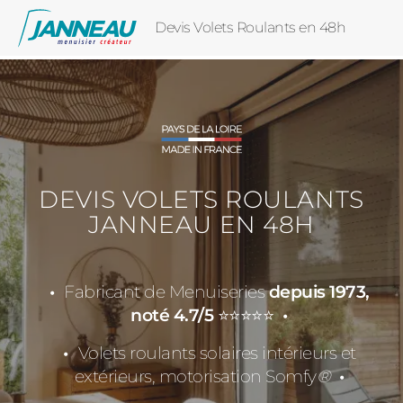
Devis Volets Roulants en 48h
DEVIS VOLETS ROULANTS
JANNEAU EN 48H
Fabricant de Menuiseries
depuis 1973,
noté 4.7/5
⭐⭐⭐⭐⭐
Volets roulants solaires intérieurs et
extérieurs, motorisation Somfy
®