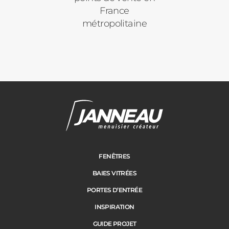
France
métropolitaine
Janneau Menuisier Créateur
Note moyenne :
4.6
/
5
FENÊTRES
BAIES VITRÉES
PORTES D’ENTRÉE
INSPIRATION
GUIDE PROJET