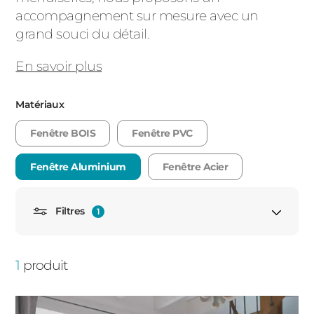
accompagnement sur mesure avec un
PORTAILS ET PORTILLONS
grand souci du détail.
CARPORTS
PVC
En savoir plus
CLÔTURES
Matériaux
Fenêtre BOIS
Fenêtre PVC
Fenêtre Aluminium
Fenêtre Acier
Filtres
1
ALUMINIUM
Fenêtre cintrée
1
produit
Fenêtre demi-lune