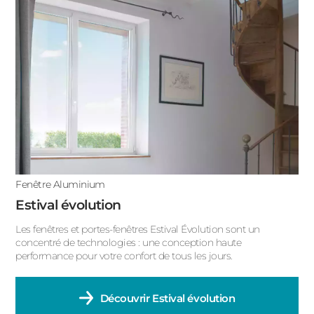
ACIER
Fenêtre oeil de boeuf
Fenêtre rectangulaire
Fenêtre arrondie
Fenêtre trapèze
Fenêtre Aluminium
Estival évolution
Les fenêtres et portes-fenêtres Estival Évolution sont un
concentré de technologies : une conception haute
performance pour votre confort de tous les jours.
Découvrir
Estival évolution