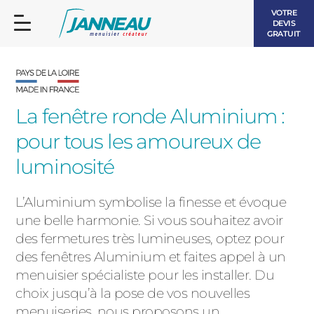
VOTRE
DEVIS
GRATUIT
La fenêtre ronde Aluminium :
pour tous les amoureux de
FENÊTRES ET PORTES-FENÊTRES
luminosité
LES CONTEMPORAINES
BAIES VITRÉES
L’Aluminium symbolise la finesse et évoque
une belle harmonie. Si vous souhaitez avoir
LES INTEMPORELLES
PORTES D’ENTRÉE
des fermetures très lumineuses, optez pour
BOIS
des fenêtres Aluminium et faites appel à un
VOLETS ROULANTS
menuisier spécialiste pour les installer. Du
LES LUMINEUSES
choix jusqu’à la pose de vos nouvelles
PERGOLAS
menuiseries, nous proposons un