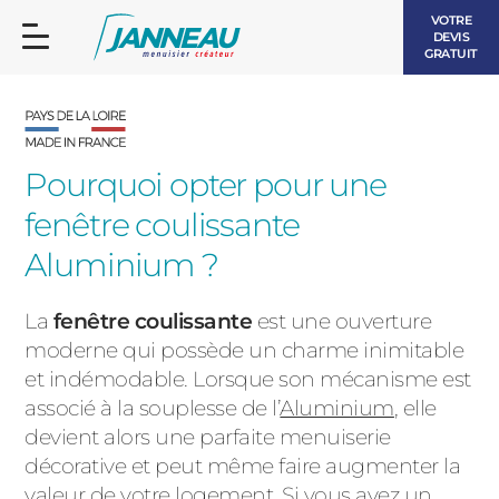
VOTRE
DEVIS
GRATUIT
Pourquoi opter pour une
fenêtre coulissante
FENÊTRES ET PORTES-FENÊTRES
Aluminium ?
LES CONTEMPORAINES
BAIES VITRÉES
La
fenêtre coulissante
est une ouverture
moderne qui possède un charme inimitable
LES INTEMPORELLES
PORTES D’ENTRÉE
et indémodable. Lorsque son mécanisme est
BOIS
associé à la souplesse de l’
Aluminium
, elle
VOLETS ROULANTS
devient alors une parfaite menuiserie
LES LUMINEUSES
décorative et peut même faire augmenter la
PERGOLAS
valeur de votre logement. Si vous avez un