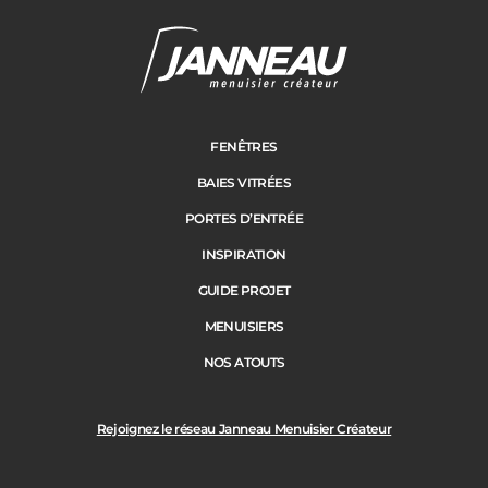
Janneau Menuisier Créateur
Note moyenne :
4.6
/
5
FENÊTRES
BAIES VITRÉES
PORTES D’ENTRÉE
INSPIRATION
GUIDE PROJET
MENUISIERS
NOS ATOUTS
Rejoignez le réseau Janneau Menuisier Créateur