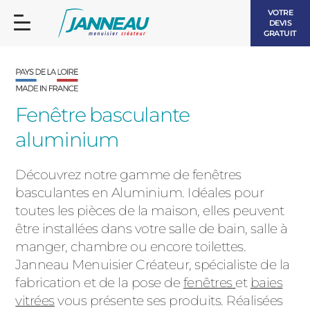
VOTRE
DEVIS
GRATUIT
Fenêtre basculante
aluminium
FENÊTRES ET PORTES-FENÊTRES
LES CONTEMPORAINES
Découvrez notre gamme de fenêtres
BAIES VITRÉES
basculantes en Aluminium. Idéales pour
toutes les pièces de la maison, elles peuvent
LES INTEMPORELLES
PORTES D’ENTRÉE
être installées dans votre salle de bain, salle à
BOIS
manger, chambre ou encore toilettes.
VOLETS ROULANTS
Janneau Menuisier Créateur,
spécialiste de la
LES LUMINEUSES
fabrication et de la pose de
fenêtres
et
baies
PERGOLAS
vitrées
vous présente ses produits. Réalisées