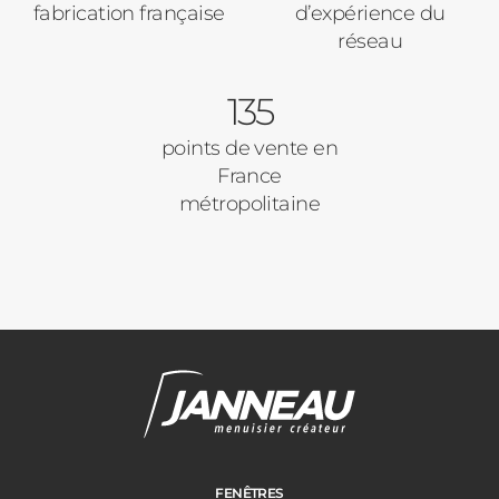
fabrication française
d’expérience du
réseau
135
points de vente en
France
métropolitaine
Janneau Menuisier Créateur
Note moyenne :
4.6
/
5
FENÊTRES