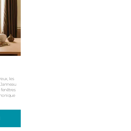
eux, les
e Janneau
 fenêtres
phonique
i