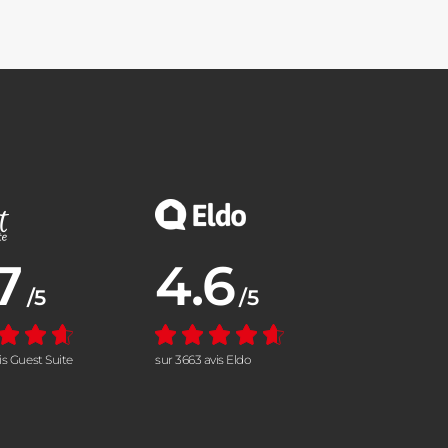
7
4.6
nne :
Note moyenne :
/5
/5
vis Guest Suite
sur 3663 avis Eldo