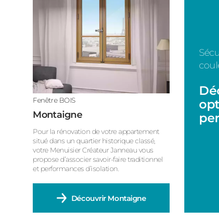
Sécu
coul
Déc
Fenêtre BOIS
opt
Montaigne
per
Pour la rénovation de votre appartement
situé dans un quartier historique classé,
votre Menuisier Créateur Janneau vous
propose d’associer savoir-faire traditionnel
et performances d’isolation.
Découvrir
Montaigne