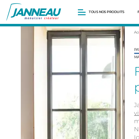
TOUS NOS PRODUITS
Ac
Fenêtres et Portes-fenêtres
Baies vitrées
Portes d’entrée
Volets roulants
Pergolas
Portails et portillons
Carports
Clôtures
J
v
m
N
I