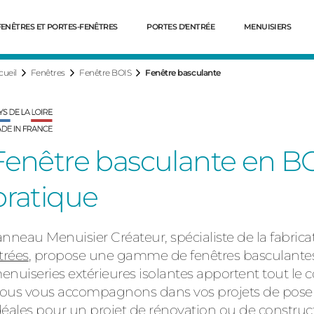
FENÊTRES ET PORTES-FENÊTRES
PORTES D'ENTRÉE
MENUISIERS
cueil
Fenêtres
Fenêtre BOIS
Fenêtre basculante
Fenêtre basculante en BO
pratique
anneau Menuisier Créateur,
spécialiste de la fabric
Dé
itrées
, propose une
gamme de fenêtres basculantes
enuiseries extérieures isolantes apportent tout le 
ous vous accompagnons dans vos projets de pose de
déales pour un projet de rénovation ou de constru