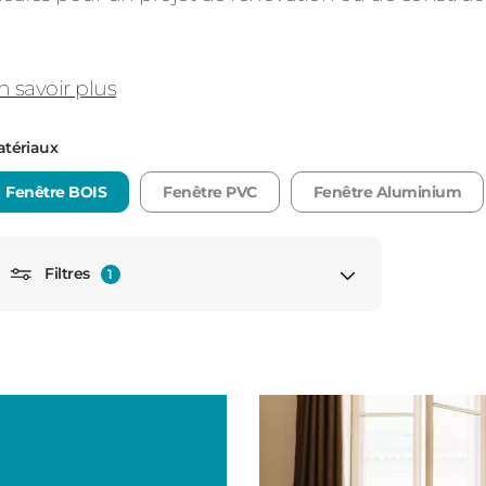
n savoir plus
Consulter
tériaux
Fenêtre BOIS
Fenêtre PVC
Fenêtre Aluminium
Découvrez
Filtres
1
Porte fenêtre
Porte fenêtre fixe
Porte fenêtre avec soubassement