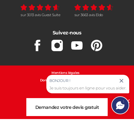
sur 3013 avis Guest Suite
sur 3663 avis Eldo
Suivez-nous
Facebook
Instagram
Youtube
Pinterest
Mentions légales
Données personnelles et cookies
BONJOUR !
Je suis toujours en ligne pour vous aider.
Gestion des cookies
1
Cl
Demandez votre devis gratuit