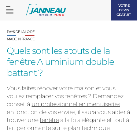
VOTRE
DEVIS
GRATUIT
Quels sont les atouts de la
fenêtre Aluminium double
FENÊTRES ET PORTES-FENÊTRES
battant ?
LES CONTEMPORAINES
BAIES VITRÉES
Vous faites rénover votre maison et vous
voulez remplacer vos fenêtres ? Demandez
LES INTEMPORELLES
PORTES D’ENTRÉE
conseil à
un professionnel en menuiseries
:
BOIS
en fonction de vos envies, il saura vous aider à
VOLETS ROULANTS
trouver une
fenêtre
à la fois élégante et tout à
LES LUMINEUSES
fait performante sur le plan technique.
PERGOLAS