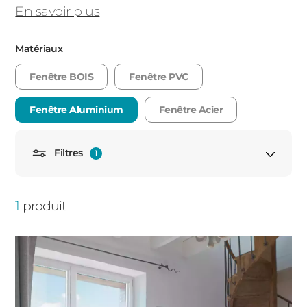
En savoir plus
PORTAILS ET PORTILLONS
Matériaux
CARPORTS
PVC
Fenêtre BOIS
Fenêtre PVC
CLÔTURES
Fenêtre Aluminium
Fenêtre Acier
Filtres
1
Porte fenêtre
1
produit
ALUMINIUM
Porte fenêtre oscillo battant
Porte fenêtre fixe
Porte fenêtre coulissante