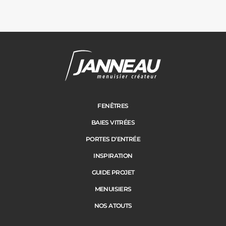
Janneau Menuisier Créateur
Note moyenne :
4.6
/
5
FENÊTRES
BAIES VITRÉES
PORTES D’ENTRÉE
INSPIRATION
GUIDE PROJET
MENUISIERS
NOS ATOUTS