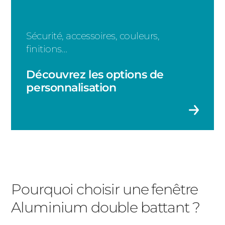
Fenêtre basculante
Fenêtre à soufflet
Sécurité, accessoires, couleurs,
finitions…
Fenêtre à la française
Découvrez les options de
personnalisation
Pourquoi choisir une fenêtre
Aluminium double battant ?