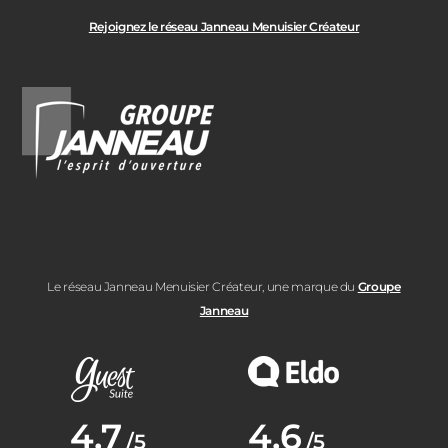
Rejoignez le réseau Janneau Menuisier Créateur
Le réseau Janneau Menuisier Créateur, une marque du
Groupe
Janneau
Note moyenne :
4.7
Note moyenne :
4.6
/5
/5