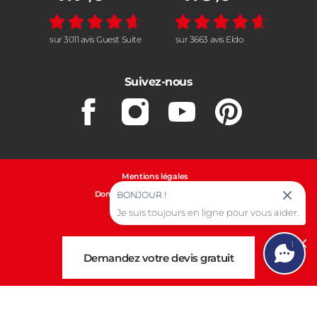
sur 3011 avis Guest Suite
sur 3663 avis Eldo
Suivez-nous
Facebook
Instagram
Youtube
Pinterest
Mentions légales
Données personnelles et cookies
BONJOUR !
Je suis toujours en ligne pour vous aider.
Gestion des cookies
1
Cl
Demandez votre devis gratuit