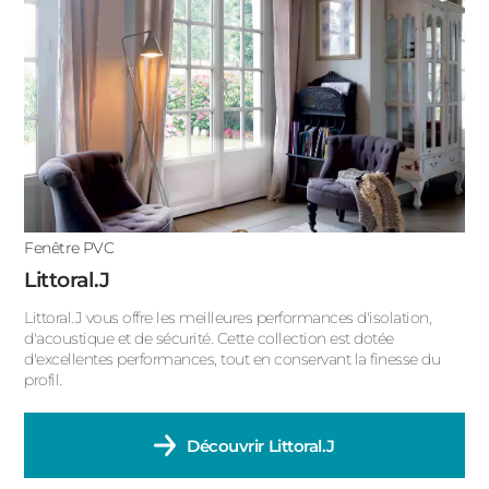
ACIER
Porte fenêtre 2 vantaux
Porte fenêtre 1 vantail
Fenêtre oscillo-battant
Fenêtre fixe
Fenêtre double battant
Fenêtre PVC
Fenêtre basculante
Littoral.J
Fenêtre à soufflet
Littoral.J vous offre les meilleures performances d'isolation,
d'acoustique et de sécurité. Cette collection est dotée
Fenêtre à la française
d'excellentes performances, tout en conservant la finesse du
profil.
Découvrir
Littoral.J