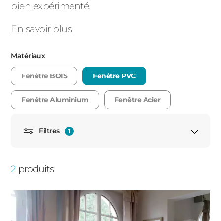
bien expérimenté.
PORTAILS ET PORTILLONS
En savoir plus
CARPORTS
PVC
Matériaux
CLÔTURES
Fenêtre BOIS
Fenêtre PVC
Fenêtre Aluminium
Fenêtre Acier
Filtres
1
ALUMINIUM
Porte fenêtre
2
produits
Porte fenêtre fixe
Porte fenêtre avec soubassement