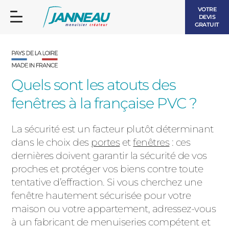
VOTRE
DEVIS
GRATUIT
Quels sont les atouts des
fenêtres à la française PVC ?
FENÊTRES ET PORTES-FENÊTRES
LES CONTEMPORAINES
La sécurité est un facteur plutôt déterminant
BAIES VITRÉES
dans le choix des
portes
et
fenêtres
: ces
dernières doivent garantir la sécurité de vos
LES INTEMPORELLES
PORTES D’ENTRÉE
proches et protéger vos biens contre toute
BOIS
tentative d’effraction. Si vous cherchez une
VOLETS ROULANTS
fenêtre hautement sécurisée pour votre
LES LUMINEUSES
maison ou votre appartement, adressez-vous
PERGOLAS
à un fabricant de menuiseries compétent et