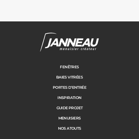
Janneau Menuisier Créateur
Note moyenne :
4.6
/
5
FENÊTRES
BAIES VITRÉES
PORTES D’ENTRÉE
INSPIRATION
GUIDE PROJET
MENUISIERS
NOS ATOUTS