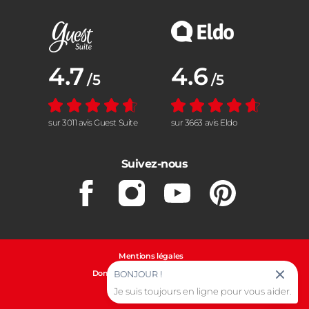
Note moyenne :
4.7
Note moyenne :
4.6
/5
/5
sur 3011 avis Guest Suite
sur 3663 avis Eldo
Suivez-nous
Facebook
Instagram
Youtube
Pinterest
Mentions légales
Données personnelles et cookies
BONJOUR !
Je suis toujours en ligne pour vous aider.
Gestion des cookies