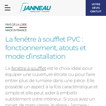
VOTRE
DEVIS
GRATUIT
La fenêtre à soufflet PVC :
fonctionnement, atouts et
FENÊTRES ET PORTES-FENÊTRES
mode d’installation
LES CONTEMPORAINES
BAIES VITRÉES
La
fenêtre à soufflet
est le choix idéal pour
équiper une ouverture étroite ou pour faire
LES INTEMPORELLES
PORTES D’ENTRÉE
entrer plus de lumière dans une pièce. Elle
BOIS
possède un aspect à la fois caractéristique et
VOLETS ROULANTS
simple et elle peut aider à embellir
LES LUMINEUSES
subtilement votre intérieur. Si vous avez un
PERGOLAS
projet de menuiserie, le réseau Janneau