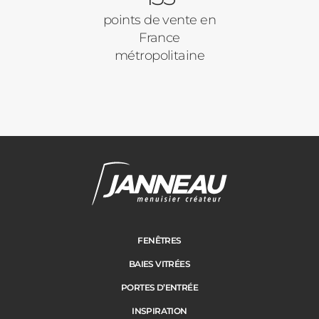
points de vente en
France
métropolitaine
Janneau Menuisier Créateur
Note moyenne :
4.6
/
5
FENÊTRES
BAIES VITRÉES
PORTES D’ENTRÉE
INSPIRATION