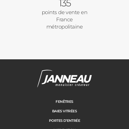
135
points de vente en
France
métropolitaine
Janneau Menuisier Créateur
Note moyenne :
4.6
/
5
FENÊTRES
BAIES VITRÉES
PORTES D’ENTRÉE