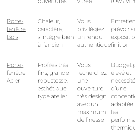
ouvertures
vitrée
(Uw / vit
Porte-
Chaleur,
V
ous
Entretie
fenêtre
caractère,
privilégiez
prévoir s
Bois
s’intègre bien
un rendu
expositio
à l’ancien
authentique
finition
Porte-
Profilés très
Vous
Budget 
fenêtre
fins, grande
recherchez
élevé et
Acier
robustesse,
une
nécessit
esthétique
ouverture
d’une
type atelier
très design
concept
avec un
adaptée
maximum
les
de finesse
perform
thermiq