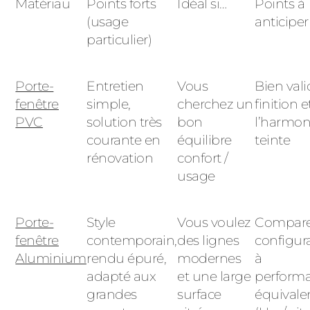
Matériau
Points forts
Idéal si…
Points à
(usage
anticiper
particulier)
Porte-
Entretien
Vous
Bien vali
fenêtre
simple,
cherchez un
finition e
PVC
solution très
bon
l’harmon
courante en
équilibre
teinte
rénovation
confort /
usage
Porte-
S
tyle
Vous voulez
Comparer
fenêtre
contemporain,
des lignes
configur
Aluminium
rendu épuré,
modernes
à
adapté aux
et une large
perform
grandes
surface
équivale