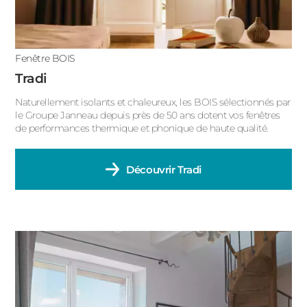
Fenêtre BOIS
Tradi
Naturellement isolants et chaleureux, les BOIS sélectionnés par
le Groupe Janneau depuis près de 50 ans dotent vos fenêtres
de performances thermique et phonique de haute qualité.
Découvrir
Tradi