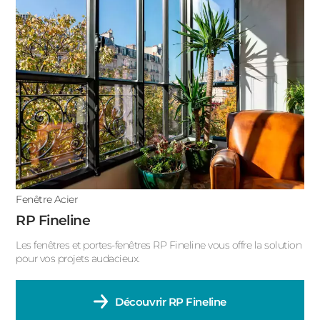
ACIER
Porte fenêtre oscillo battant
Porte fenêtre fixe
Porte fenêtre coulissante
Porte fenêtre avec soubassement
Porte fenêtre accordéon
Porte fenêtre à galandage
Fenêtre Acier
Porte fenêtre 4 vantaux
RP Fineline
Porte fenêtre 2 vantaux
Les fenêtres et portes-fenêtres RP Fineline vous offre la solution
pour vos projets audacieux.
Porte fenêtre 1 vantail
Fenêtre oscillo-battant
Découvrir
RP Fineline