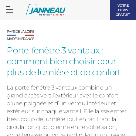
VOTRE
DEVIS
GRATUIT
Porte-fenêtre 3 vantaux :
comment bien choisir pour
FENÊTRES ET PORTES-FENÊTRES
plus de lumière et de confort
LES CONTEMPORAINES
BAIES VITRÉES
La porte-fenêtre 3 vantaux combine un
grand accès vers l’extérieur avec le confort
LES INTEMPORELLES
PORTES D’ENTRÉE
d’une poignée et d’un verrou intérieur et
BOIS
extérieur sur chaque vantail. Elle laisse entrer
VOLETS ROULANTS
beaucoup de lumière tout en facilitant la
LES LUMINEUSES
circulation quotidienne entre votre salon,
PERGOLAS
votre terrasse ou votre jardin. Pour un usage