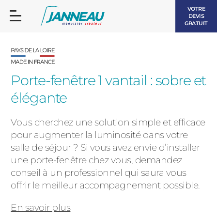
VOTRE
DEVIS
GRATUIT
Porte-fenêtre 1 vantail : sobre et
élégante
FENÊTRES ET PORTES-FENÊTRES
LES CONTEMPORAINES
Vous cherchez une solution simple et efficace
BAIES VITRÉES
pour augmenter la luminosité dans votre
salle de séjour ? Si vous avez envie d’installer
LES INTEMPORELLES
PORTES D’ENTRÉE
une porte-fenêtre chez vous, demandez
BOIS
conseil à un professionnel qui saura vous
VOLETS ROULANTS
offrir le meilleur accompagnement possible.
LES LUMINEUSES
PERGOLAS
En savoir plus