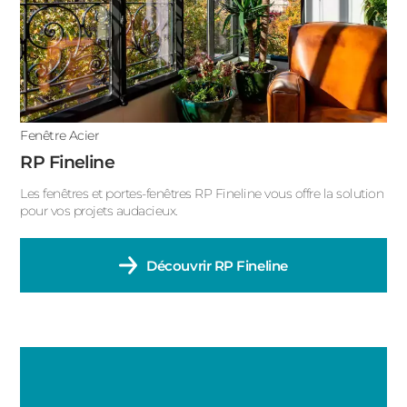
ACIER
Porte fenêtre avec soubassement
Porte fenêtre accordéon
Porte fenêtre à galandage
Fenêtre Acier
Porte fenêtre 4 vantaux
RP Fineline
Porte fenêtre 2 vantaux
Les fenêtres et portes-fenêtres RP Fineline vous offre la solution
pour vos projets audacieux.
Porte fenêtre 1 vantail
Découvrir
RP Fineline
Fenêtre oscillo-battant
Fenêtre gueule de loup
Fenêtre fixe
Fenêtre double battant