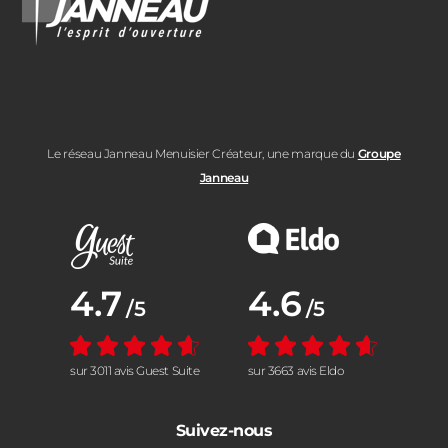
Le réseau Janneau Menuisier Créateur, une marque du
Groupe
Janneau
Note moyenne :
4.7
Note moyenne :
4.6
/5
/5
sur 3011 avis Guest Suite
sur 3663 avis Eldo
Suivez-nous