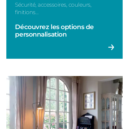
Sécurité, accessoires, couleurs,
Fenêtre coulissante
finitions…
Fenêtre basculante
Découvrez les options de
Fenêtre à soufflet
personnalisation
Fenêtre à la française
Portes-fenêtres 3 vantaux