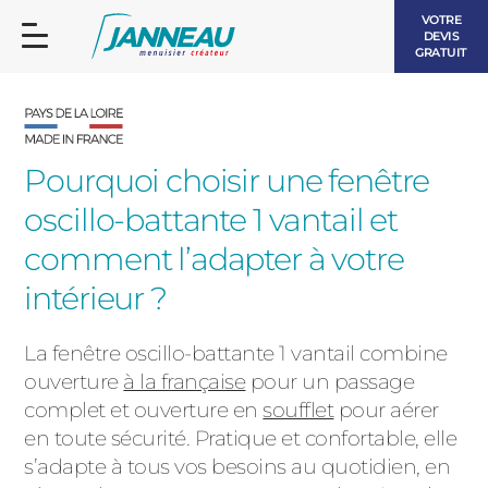
VOTRE
DEVIS
GRATUIT
Pourquoi choisir une fenêtre
oscillo-battante 1 vantail et
FENÊTRES ET PORTES-FENÊTRES
comment l’adapter à votre
LES CONTEMPORAINES
intérieur ?
BAIES VITRÉES
LES INTEMPORELLES
La fenêtre oscillo-battante 1 vantail combine
PORTES D’ENTRÉE
BOIS
ouverture
à la française
pour un passage
VOLETS ROULANTS
complet et ouverture en
soufflet
pour aérer
LES LUMINEUSES
en toute sécurité. Pratique et confortable, elle
PERGOLAS
s’adapte à tous vos besoins au quotidien, en