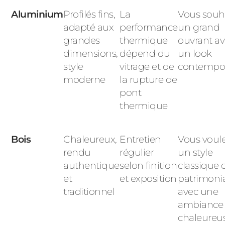
Aluminium
Profilés fins,
La
Vous souh
adapté aux
performance
un grand
grandes
thermique
ouvrant a
dimensions,
dépend du
un look
style
vitrage et de
contempo
moderne
la rupture de
pont
thermique
Bois
Chaleureux,
Entretien
Vous voul
rendu
régulier
un style
authentique
selon finition
classique 
et
et exposition
patrimonia
traditionnel
avec une
ambiance
chaleureu