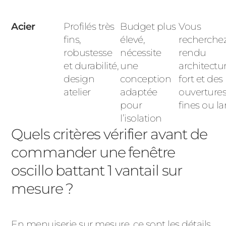
Acier
Profilés très
Budget plus
Vous
fins,
élevé,
recherche
robustesse
nécessite
rendu
et durabilité,
une
architectur
design
conception
fort et des
atelier
adaptée
ouvertures
pour
fines ou la
l’isolation
Quels critères vérifier avant de
commander une fenêtre
oscillo battant 1 vantail sur
mesure ?
En
menuiserie sur mesure
, ce sont les détails