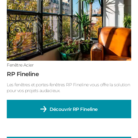
ACIER
Porte fenêtre fixe
Porte fenêtre coulissante
Porte fenêtre avec soubassement
Porte fenêtre accordéon
Porte fenêtre à galandage
Fenêtre Acier
Porte fenêtre 4 vantaux
RP Fineline
Porte fenêtre 2 vantaux
Les fenêtres et portes-fenêtres RP Fineline vous offre la solution
pour vos projets audacieux.
Porte fenêtre 1 vantail
Découvrir
RP Fineline
Fenêtre oscillo-battant
Fenêtre gueule de loup