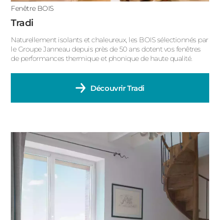
Fenêtre BOIS
Tradi
Naturellement isolants et chaleureux, les BOIS sélectionnés par
le Groupe Janneau depuis près de 50 ans dotent vos fenêtres
de performances thermique et phonique de haute qualité.
Découvrir
Tradi