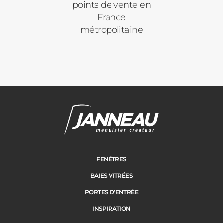
points de vente en
France
métropolitaine
Janneau Menuisier Créateur
Note moyenne :
4.6
/
5
FENÊTRES
BAIES VITRÉES
PORTES D’ENTRÉE
INSPIRATION