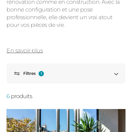
rénovation comme en construction. Avec la
PORTAILS ET PORTILLONS
bonne configuration et une pose
professionnelle, elle devient un vrai atout
CARPORTS
pour vos pièces de vie.
PVC
CLÔTURES
En savoir plus
Filtres
1
ALUMINIUM
Fenêtre oscillo battant 1 vantail
6
produits
Porte fenêtre
Porte fenêtre oscillo battant