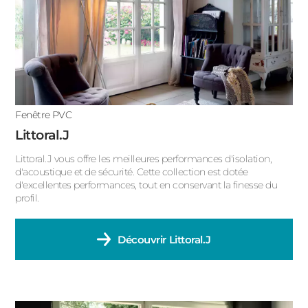
Fenêtre PVC
Littoral.J
Littoral.J vous offre les meilleures performances d'isolation,
d'acoustique et de sécurité. Cette collection est dotée
d'excellentes performances, tout en conservant la finesse du
profil.
Découvrir
Littoral.J