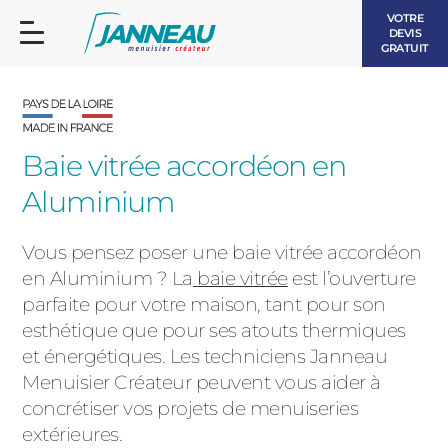
VOTRE
DEVIS
GRATUIT
Baie vitrée accordéon en
Aluminium
FENÊTRES ET PORTES-FENÊTRES
LES CONTEMPORAINES
Vous pensez poser une baie vitrée accordéon
BAIES VITRÉES
en Aluminium ? La
baie vitrée
est l’ouverture
parfaite pour votre maison, tant pour son
LES INTEMPORELLES
PORTES D’ENTRÉE
esthétique que pour ses atouts thermiques
BOIS
et énergétiques. Les techniciens Janneau
VOLETS ROULANTS
Menuisier Créateur peuvent vous aider à
LES LUMINEUSES
concrétiser vos projets de menuiseries
PERGOLAS
extérieures.