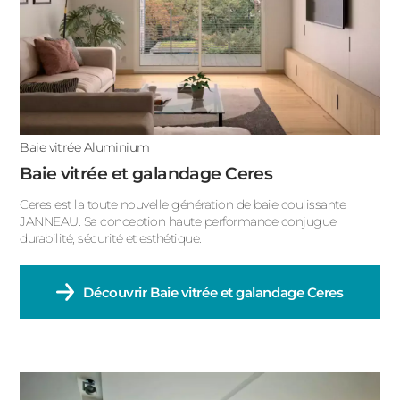
ACIER
Baie vitrée coulissante
Baie vitrée d'angle
Baie vitrée fixe
Baie vitrée pliante
Baie vitrée Aluminium
Grande baie vitrée
Baie vitrée et galandage Ceres
Ceres est la toute nouvelle génération de baie coulissante
JANNEAU. Sa conception haute performance conjugue
durabilité, sécurité et esthétique.
Découvrir
Baie vitrée et galandage Ceres