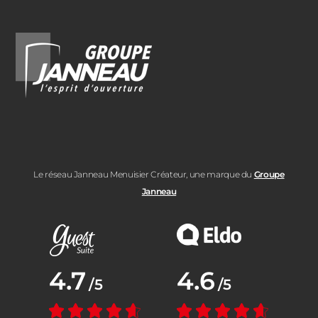
Le réseau Janneau Menuisier Créateur, une marque du
Groupe
Janneau
Note moyenne :
4.7
Note moyenne :
4.6
/5
/5