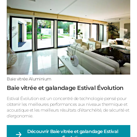
Baie vitrée Aluminium
Baie vitrée et galandage Estival Évolution
Estival Évolution est un concentré de technologie pensé pour
obtenir les meilleures performances aux niveaux thermique et
acoustique et les meilleurs résultats d’étanchéité, de sécurité et
d’ergonomie.
Découvrir
Baie vitrée et galandage Estival