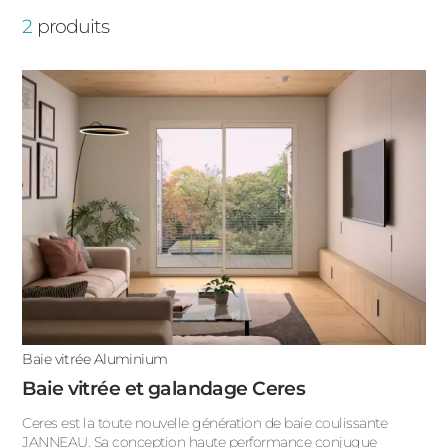
Baie à galandage
2
produits
PORTAILS ET PORTILLONS
Baie vitrée 3 vantaux
CARPORTS
PVC
Baie vitrée accordéon
CLÔTURES
Baie vitrée avec porte intégrée
Baie vitrée coulissante
Baie vitrée d'angle
Baie vitrée fixe
ALUMINIUM
Baie vitrée pliante
Baie vitrée Aluminium
Grande baie vitrée
Baie vitrée et galandage Ceres
Ceres est la toute nouvelle génération de baie coulissante
JANNEAU. Sa conception haute performance conjugue