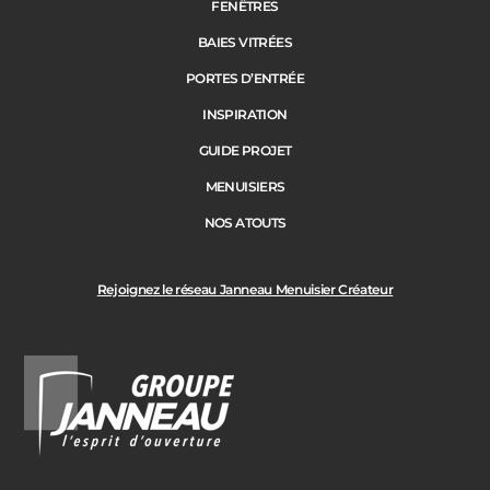
Janneau Menuisier Créateur
Note moyenne :
4.6
/
5
FENÊTRES
BAIES VITRÉES
PORTES D’ENTRÉE
INSPIRATION
GUIDE PROJET
MENUISIERS
NOS ATOUTS
Rejoignez le réseau Janneau Menuisier Créateur