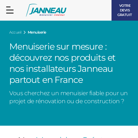
VOTRE
DEVIS
GRATUIT
Accueil
Menuiserie
Menuiserie sur mesure :
découvrez nos produits et
nos installateurs Janneau
FENÊTRES ET PORTES-FENÊTRES
LES CONTEMPORAINES
partout en France
BAIES VITRÉES
Vous cherchez un menuisier fiable pour un
LES INTEMPORELLES
PORTES D’ENTRÉE
projet de rénovation ou de construction ?
BOIS
VOLETS ROULANTS
LES LUMINEUSES
PERGOLAS