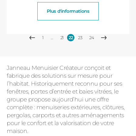
Plus d'informations
Pagination
1
…
21
22
23
24
Page
Première
Page
Page
Page
Dernière
Page
précédente
page
courante
page
suivante
Janneau Menuisier Créateur conçoit et
fabrique des solutions sur mesure pour
l’habitat. Historiquement reconnu pour ses
fenêtres, portes d’entrée et baies vitrées, le
groupe propose aujourd’hui une offre
complète : menuiseries extérieures, clôtures,
pergolas, carports et autres aménagements
pour le confort et la valorisation de votre
maison.