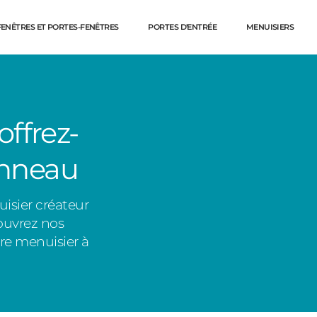
FENÊTRES ET PORTES-FENÊTRES
PORTES D'ENTRÉE
MENUISIERS
offrez-
anneau
isier créateur
ouvrez nos
tre menuisier à
Dé