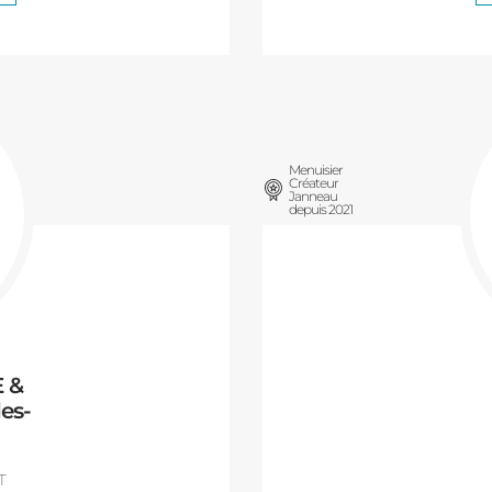
Menuisier
Créateur
Janneau
depuis 2021
 &
es-
T