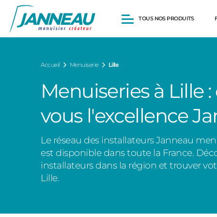
TOUS NOS PRODUITS
Fenêtres et Portes-fenêtres
Accueil
Menuiserie
Lille
Baies vitrées
Portes d’entrée
Menuiseries à Lille : 
Volets roulants
Pergolas
vous l'excellence J
Portails et portillons
Carports
Clôtures
Le réseau des installateurs Janneau menu
est disponible dans toute la France. Déc
installateurs dans la région et trouver vo
Lille.