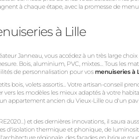
pagnent à chaque étape, avec la promesse de menuise
uiseries à Lille
ateur Janneau, vous accédez à un très large choix 
mesure. Bois, aluminium, PVC, mixtes... Tous les mat
lités de personnalisation pour vos
menuiseries à L
its bois, volets assortis... Votre artisan-conseil pre
 vers les modèles les mieux adaptés à votre habitat,
d'un appartement ancien du Vieux-Lille ou d'un pavi
2020...) et des dernières innovations, il saura aussi
s d'isolation thermique et phonique, de luminosité
'architecture régionale, des façades en brique ro