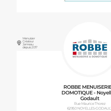
Menuisier
Créateur
Janneau
depuis 2017
ROBBE MENUISERIE
DOMOTIQUE - Noyell
Godault
Rue Maurice Thorez
62950 NOYELLES-GODAUL