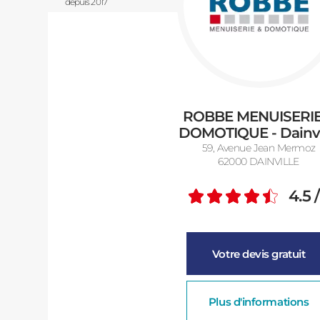
depuis 2017
ROBBE MENUISERIE
DOMOTIQUE - Dainvi
59, Avenue Jean Mermoz
62000 DAINVILLE
4.5
Note m
Votre devis gratuit
Plus d'informations