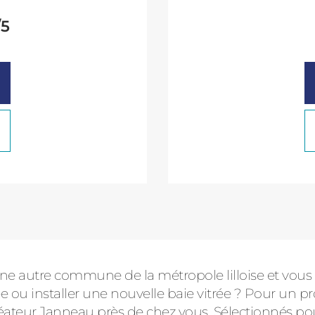
/5
oyenne :
une autre commune de la métropole lilloise et vous
e ou installer une nouvelle baie vitrée ? Pour un proj
éateur Janneau près de chez vous. Sélectionnés pour