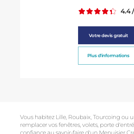
4.4
Note m
Votre devis gratuit
Plus d'informations
Vous habitez Lille, Roubaix, Tourcoing ou 
remplacer vos fenêtres, volets, porte d'entré
confiance au savoir-faire d'un Menuisier Cr