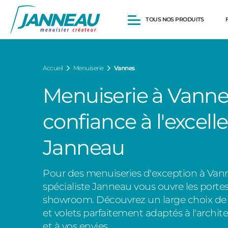
TOUS NOS PRODUITS
Fenêtres et Portes-fenêtres
Accueil
Menuiserie
Vannes
Baies vitrées
Portes d’entrée
Menuiserie à Vannes 
Volets roulants
Pergolas
confiance à l'excell
Portails et portillons
Carports
Clôtures
Janneau
Pour des menuiseries d'exception à Vann
spécialiste Janneau vous ouvre les porte
showroom. Découvrez un large choix de f
et volets parfaitement adaptés à l'archi
et à vos envies