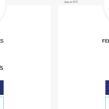
depuis 1973
ES
FE
/5
oyenne :