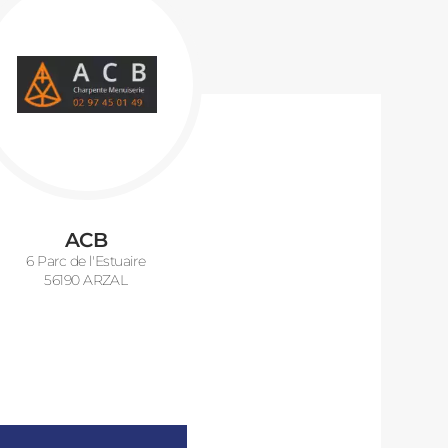
ACB
6 Parc de l'Estuaire
56190 ARZAL