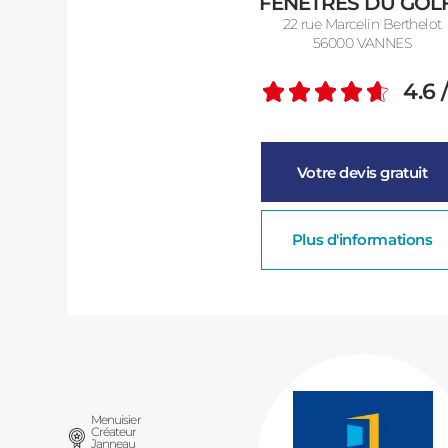
FENÊTRES DU GOL
22 rue Marcelin Berthelot
56000 VANNES
4.6
Note m
Votre devis gratuit
Plus d'informations
Menuisier
Créateur
Janneau