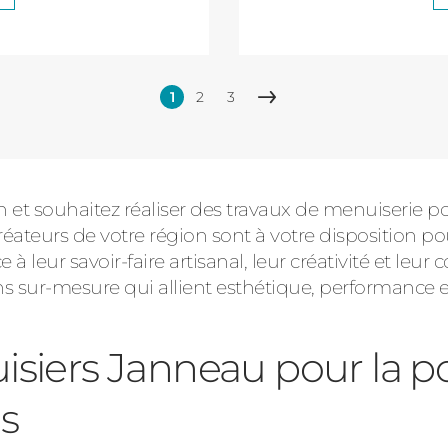
1
2
3
Page
Page
Page
Page
courante
suivante
et souhaitez réaliser des travaux de menuiserie po
ateurs de votre région sont à votre disposition pou
à leur savoir-faire artisanal, leur créativité et le
ns sur-mesure qui allient esthétique, performance et
isiers Janneau pour la p
s