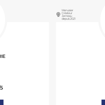
Menuisier
Créateur
Janneau
depuis 2021
RIE
/5
oyenne :