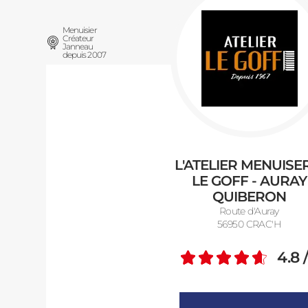
Menuisier
Créateur
Janneau
depuis 2007
L'ATELIER MENUISE
LE GOFF - AURAY
QUIBERON
Route d'Auray
56950 CRAC'H
4.8
Note m