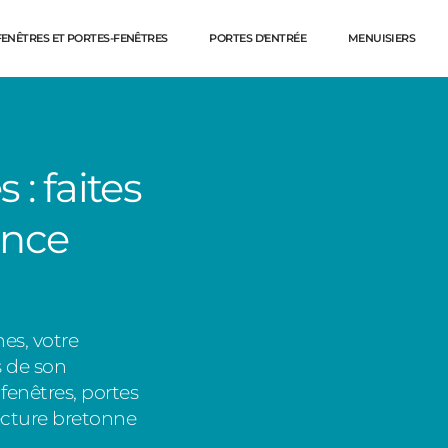
FENÊTRES ET PORTES-FENÊTRES
PORTES D'ENTRÉE
MENUISIERS
: faites
ence
es, votre
Dé
s de son
enêtres, portes
tecture bretonne