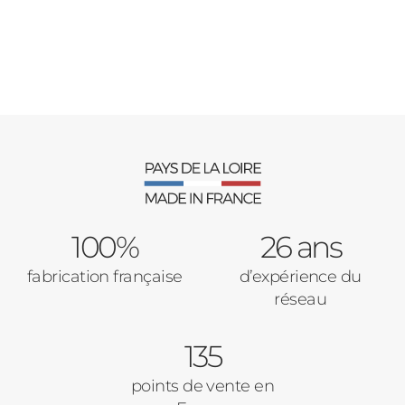
Pergolas
Carports
Cloture
Adresse des travaux
Portail
100%
26 ans
Code Postal des travaux
fabrication française
d’expérience du
Précédent
Suivant
réseau
135
Ville des travaux
points de vente en