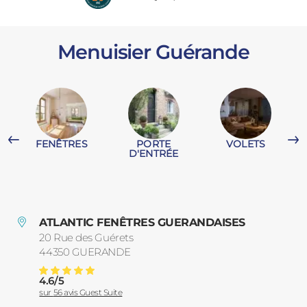
PORTAILS ET PORTILLONS
Menuisier Guérande
CARPORTS
PVC
CLÔTURES
FENÊTRES
PORTE
VOLETS
T
D'ENTRÉE
ALUMINIUM
ATLANTIC FENÊTRES GUERANDAISES
20 Rue des Guérets
44350
GUERANDE
France
4.6
/
5
Menuiserie Guerande
Note moyenne :
sur
56
avis Guest Suite