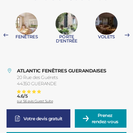
PORTAILS ET PORTILLONS
CARPORTS
PVC
FENÊTRES
PORTE
VOLETS
CLÔTURES
T
D'ENTRÉE
ATLANTIC FENÊTRES GUERANDAISES
20 Rue des Guérets
44350
GUERANDE
France
ALUMINIUM
4.6
/
5
Store Bannes, Coffre Et Veranda à Guérande
Note moyenne :
sur
56
avis Guest Suite
Prenez

Votre devis gratuit
rendez-vous