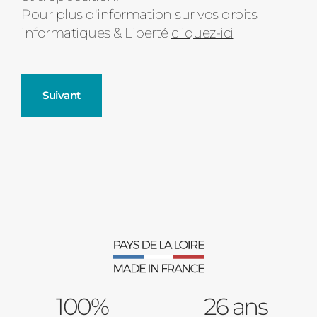
Pour plus d'information sur vos droits
informatiques & Liberté
cliquez-ici
Suivant
Fenêtres
Décrivez-nous votre projet
Précédent
Moustiquaires
Verrière intérieures
Type de logement
100%
Baies Vitrées
26 ans