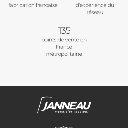
fabrication française
d’expérience du
Pavillon
réseau
Porte d'entrée
Appartement
135
Autre
Volets Roulants
points de vente en
France
Vos disponibilités
métropolitaine
Pergolas
Carports
Cloture
Adresse des travaux
Portail