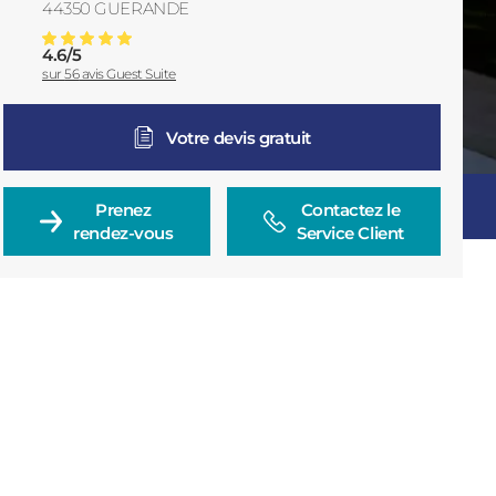
44350
GUERANDE
SES
France
4.6
/
5
Fenêtre Aluminium à Guérande
Note moyenne :
sur
56
avis Guest Suite
Votre devis gratuit
Prenez

Contactez le

rendez-vous
Service Client
Consulter