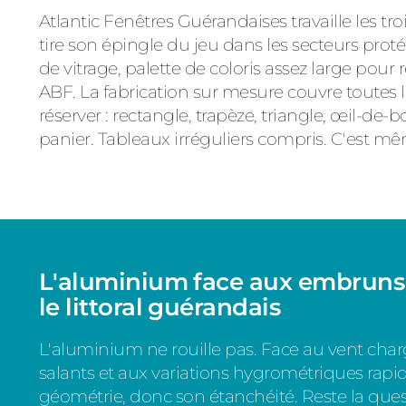
Atlantic Fenêtres Guérandaises travaille les tr
tire son épingle du jeu dans les secteurs protég
de vitrage, palette de coloris assez large pour
ABF. La fabrication sur mesure couvre toutes 
réserver : rectangle, trapèze, triangle, œil-de-b
panier. Tableaux irréguliers compris. C'est mêm
L'aluminium face aux embruns :
le littoral guérandais
L'aluminium ne rouille pas. Face au vent ch
salants et aux variations hygrométriques rapide
géométrie, donc son étanchéité. Reste la quest