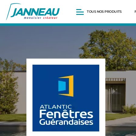
TOUS NOS PRODUITS
Fenêtres et Portes-fenêtres
Baies vitrées
Portes d’entrée
Volets roulants
Pergolas
Portails et portillons
Carports
Clôtures