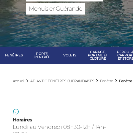
ATLANTIC FEN
Menuisier Guérande
GARAGE,
PERGOLA
PORTE
FENÊTRES
VOLETS
PORTAIL ET
CARPOR
D'ENTRÉE
CLOTURE
ET STOR
Accueil
ATLANTIC FENÊTRES GUERANDAISES
Fenêtre
Fenêtre 
Horaires
Lundi au Vendredi 08h30-12h / 14h-