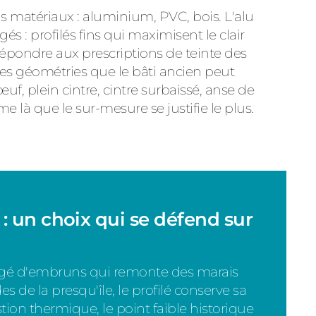
ois matériaux : aluminium, PVC, bois. L'alu
és : profilés fins qui maximisent le clair
 répondre aux prescriptions de teinte des
les géométries que le bâti ancien peut
œuf, plein cintre, cintre surbaissé, anse de
e là que le sur-mesure se justifie le plus.
 un choix qui se défend sur
argé d'embruns qui remonte des marais
s de la presqu'île, le profilé conserve sa
ion thermique, le point faible historique