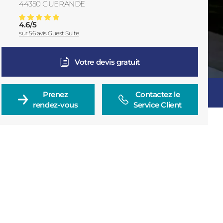
44350
GUERANDE
SES
France
4.6
/
5
Porte D'entrée Pvc à Guérande
Note moyenne :
sur
56
avis Guest Suite
Votre devis gratuit
Prenez

Contactez le

rendez-vous
Service Client
Consulter