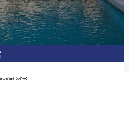
ÊTRES GUERANDAI
Consulter
,
T
E
Découvrez
rte d'entrée PVC