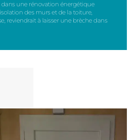
s dans une rénovation énergétique
solation des murs et de la toiture,
rse, reviendrait à laisser une brèche dans