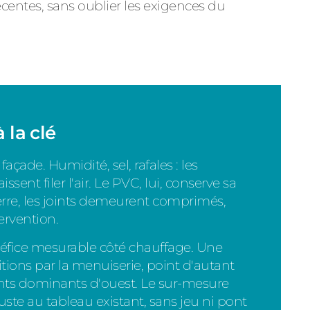
centes, sans oublier les exigences du
 la clé
çade. Humidité, sel, rafales : les
ssent filer l'air. Le PVC, lui, conserve sa
uerre, les joints demeurent comprimés,
ervention.
éfice mesurable côté chauffage. Une
tions par la menuiserie, point d'autant
ents dominants d'ouest. Le sur-mesure
juste au tableau existant, sans jeu ni pont