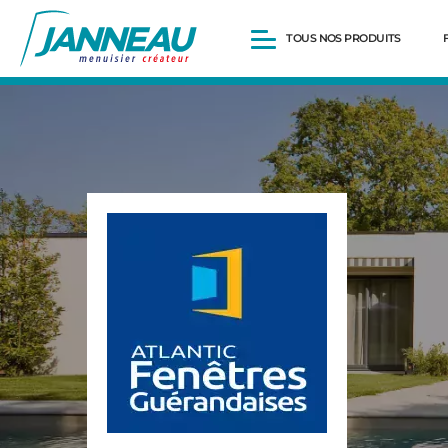
TOUS NOS PRODUITS
Fenêtres et Portes-fenêtres
Baies vitrées
Portes d’entrée
Volets roulants
Pergolas
Portails et portillons
Carports
Clôtures