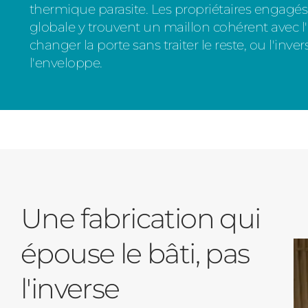
thermique parasite. Les propriétaires engagé
globale y trouvent un maillon cohérent avec l'i
changer la porte sans traiter le reste, ou l'inve
l'enveloppe.
Une fabrication qui
épouse le bâti, pas
l'inverse