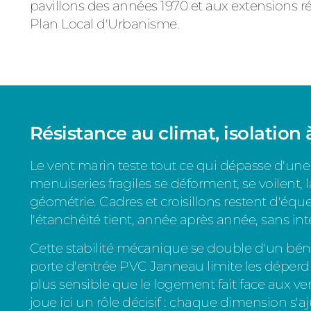
pavillons des années 1970 et aux extensions ré
Plan Local d'Urbanisme.
Résistance au climat, isolation à
Le vent marin teste tout ce qui dépasse d'une fa
menuiseries fragiles se déforment, se voilent, lai
géométrie. Cadres et croisillons restent d'éq
l'étanchéité tient, année après année, sans int
Cette stabilité mécanique se double d'un bén
porte d'entrée PVC Janneau limite les déperdi
plus sensible que le logement fait face aux v
joue ici un rôle décisif : chaque dimension s'a