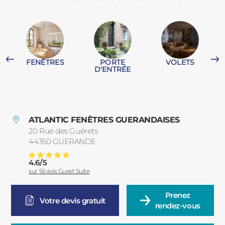
PORTAILS ET PORTILLONS
CARPORTS
PVC
FENÊTRES
PORTE
VOLETS
CLÔTURES
T
D'ENTRÉE
ATLANTIC FENÊTRES GUERANDAISES
20 Rue des Guérets
44350
GUERANDE
France
ALUMINIUM
4.6
/
5
Pose De Volet Roulant à Guérande Et Dans La Région
Note moyenne :
sur
56
avis Guest Suite
Prenez

Votre devis gratuit
rendez-vous