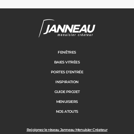
Carports
Cloture
Adresse des travaux
Portail
FENÊTRES
BAIES VITRÉES
Code Postal des travaux
PORTES D’ENTRÉE
Précédent
Suivant
INSPIRATION
GUIDE PROJET
Ville des travaux
MENUISIERS
NOS ATOUTS
Rejoignez le réseau Janneau Menuisier Créateur