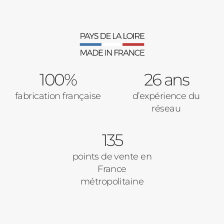
Moustiquaires
Verrière intérieures
Type de logement
100%
Baies Vitrées
26 ans
fabrication française
d’expérience du
Pavillon
réseau
Porte d'entrée
Appartement
135
Autre
Volets Roulants
points de vente en
France
Vos disponibilités
métropolitaine
Pergolas