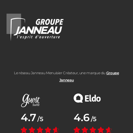
Le réseau Janneau Menuisier Créateur, une marque du
Groupe
Janneau
Note moyenne :
4.7
Note moyenne :
4.6
/5
/5