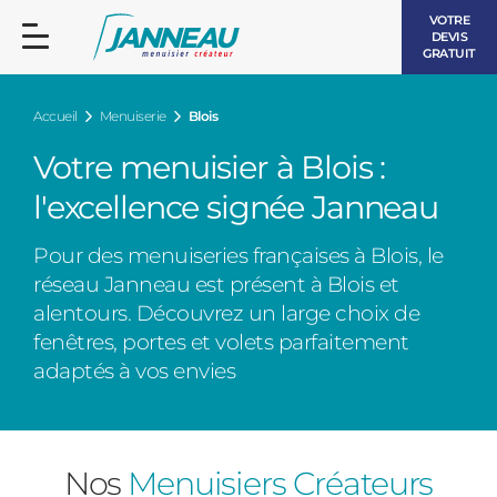
VOTRE
DEVIS
GRATUIT
Accueil
Menuiserie
Blois
Votre menuisier à Blois :
l'excellence signée Janneau
FENÊTRES ET PORTES-FENÊTRES
Pour des menuiseries françaises à Blois, le
LES CONTEMPORAINES
réseau Janneau est présent à Blois et
BAIES VITRÉES
alentours. Découvrez un large choix de
fenêtres, portes et volets parfaitement
LES INTEMPORELLES
PORTES D’ENTRÉE
adaptés à vos envies
BOIS
VOLETS ROULANTS
LES LUMINEUSES
PERGOLAS
Nos
Menuisiers Créateurs