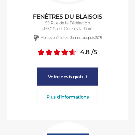
ACIER
FENÊTRES DU BLAISOIS
55 Rue de la Fédération
41350 Saint-Gervais-la-Forêt
Menuisier Créateur Janneau depuis 2019
4.8
/5
Note moyenne :
Votre devis gratuit
Plus d'informations