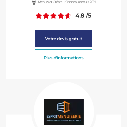
Menuisier Créateur Janneau depuis 2019
4.8
/5
Note moyenne :
Votre devis gratuit
Plus d'informations