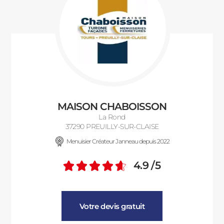
MAISON CHABOISSON
La Rond
37290 PREUILLY-SUR-CLAISE
Menuisier Créateur Janneau depuis 2022
4.9
/5
Note moyenne :
Votre devis gratuit