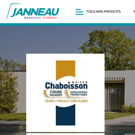
TOUS NOS PRODUITS
Fenêtres et Portes-fenêtres
Baies vitrées
Portes d’entrée
Volets roulants
Pergolas
Portails et portillons
Carports
Clôtures