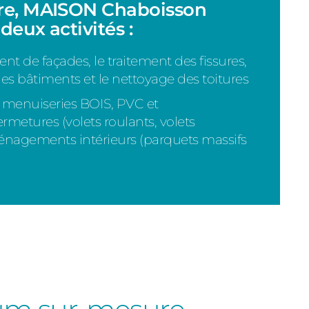
ire, MAISON Chaboisson
deux activités :
nt de façades, le traitement des fissures,
es bâtiments et le nettoyage des toitures
e menuiseries BOIS, PVC et
ermetures (volets roulants, volets
aménagements intérieurs (parquets massifs