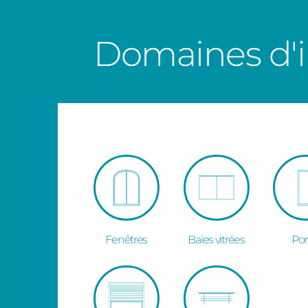
Domaines d'i
Fenêtres
Baies vitrées
Por