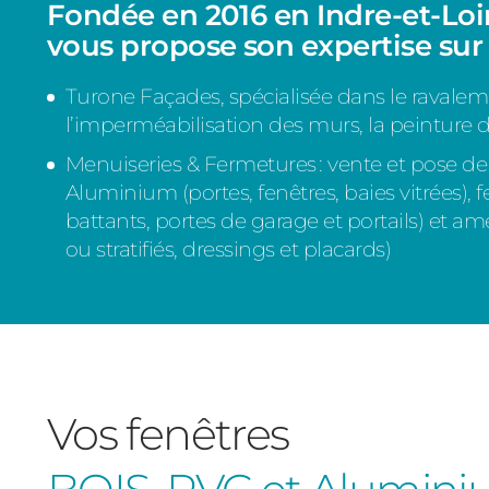
Fondée en 2016 en Indre-et-Lo
vous propose son expertise sur 
Turone Façades, spécialisée dans le ravaleme
l’imperméabilisation des murs, la peinture d
Menuiseries & Fermetures : vente et pose d
Aluminium (portes, fenêtres, baies vitrées), f
battants, portes de garage et portails) et 
ou stratifiés, dressings et placards)
Vos fenêtres