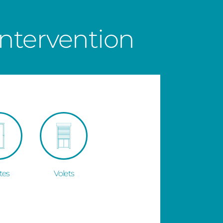
ntervention
tes
Volets