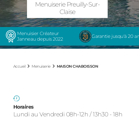
MAISON CHAB
Menuiserie Preuilly-Sur-
Claise
Menuisier Créateur
Garantie jusqu'à 20 a
Janneau depuis 2022
Accueil
Menuiserie
MAISON CHABOISSON
Horaires
Lundi au Vendredi 08h-12h / 13h30 - 18h