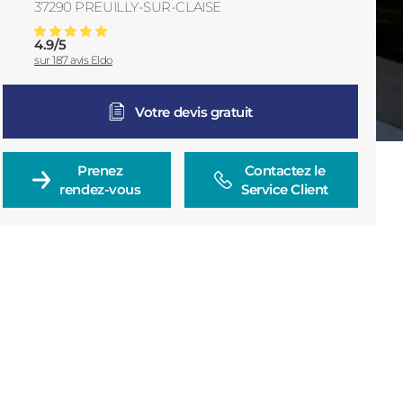
37290
PREUILLY-SUR-CLAISE
France
4.9
/
5
Menuiserie Preuilly-Sur-Claise
Note moyenne :
sur
187
avis Eldo
Votre devis gratuit
Prenez

Contactez le

rendez-vous
Service Client
Consulter