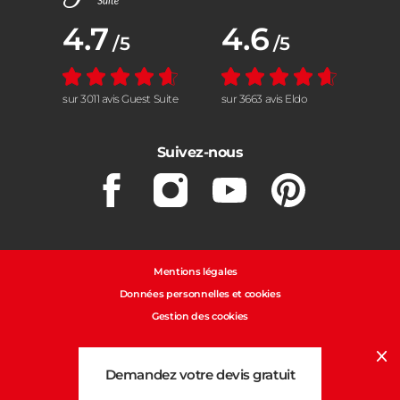
Note moyenne :
4.7
Note moyenne :
4.6
/5
/5
sur 3011 avis Guest Suite
sur 3663 avis Eldo
Suivez-nous
Facebook
Instagram
Youtube
Pinterest
Mentions légales
Données personnelles et cookies
Gestion des cookies
Cl
Demandez votre devis gratuit