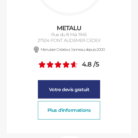
ACIER
METALU
Rue du 8 Mai 1945
27504 PONT AUDEMER CEDEX
Menuisier Créateur Janneau depuis 2000
4.8
/5
Note moyenne :
Votre devis gratuit
Plus d'informations