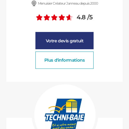
Menuisier Créateur Janneau depuis 2000
4.8
/5
Note moyenne :
Votre devis gratuit
Plus d'informations