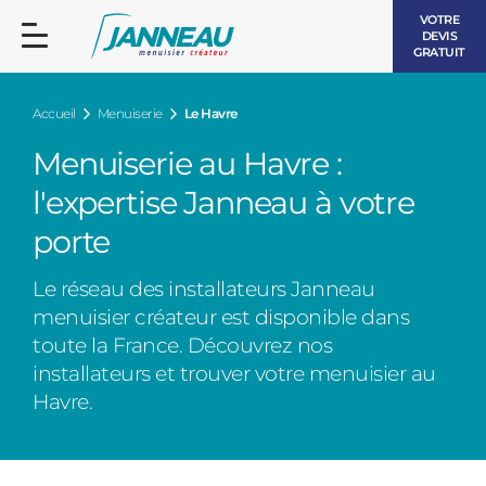
VOTRE
DEVIS
GRATUIT
Accueil
Menuiserie
Le Havre
Menuiserie au Havre :
l'expertise Janneau à votre
porte
FENÊTRES ET PORTES-FENÊTRES
LES CONTEMPORAINES
Le réseau des installateurs Janneau
BAIES VITRÉES
menuisier créateur est disponible dans
toute la France. Découvrez nos
LES INTEMPORELLES
PORTES D’ENTRÉE
installateurs et trouver votre menuisier au
BOIS
Havre.
VOLETS ROULANTS
LES LUMINEUSES
PERGOLAS