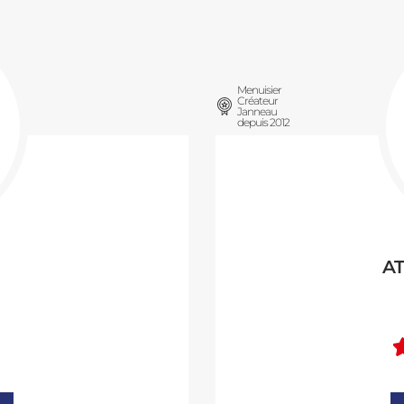
Menuisier
Créateur
Janneau
depuis 2012
AT