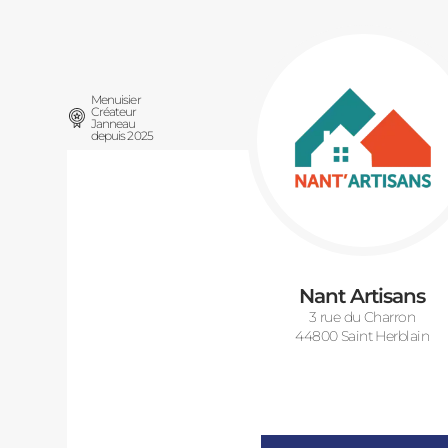
Menuisier
Créateur
Janneau
depuis 2025
Nant Artisans
3 rue du Charron
44800 Saint Herblain