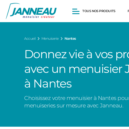
TOUS NOS PRODUITS
Fenêtres et Portes-fenêtres
Accueil
Menuiserie
Nantes
Baies vitrées
Portes d’entrée
Donnez vie à vos pr
Volets roulants
Pergolas
avec un menuisier
Portails et portillons
Carports
Clôtures
à Nantes
Choisissez votre menuisier à Nantes pou
menuiseries sur mesure avec Janneau.