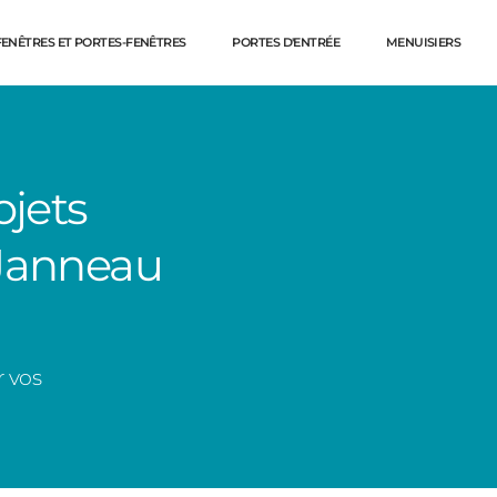
FENÊTRES ET PORTES-FENÊTRES
PORTES D'ENTRÉE
MENUISIERS
ojets
 Janneau
r vos
Dé