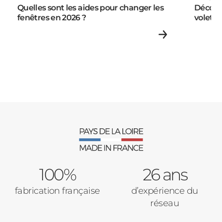
Volets Roulants
Quelles sont les aides pour changer les
Découv
fenêtres en 2026 ?
volets 
Vos disponibilités
Pergolas
Carports
Cloture
Adresse des travaux
Portail
100%
26 ans
Code Postal des travaux
fabrication française
d’expérience du
Précédent
Suivant
réseau