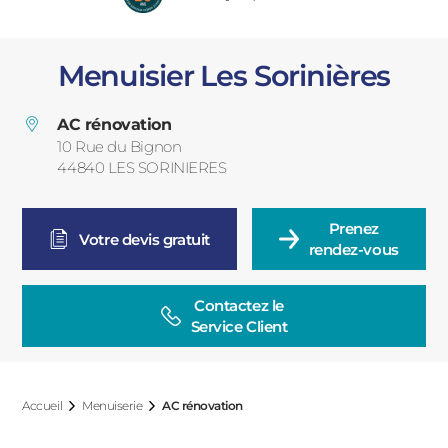
PORTAILS ET PORTILLONS
Menuisier Les Sorinières
CARPORTS
PVC
AC rénovation
CLÔTURES
10 Rue du Bignon
44840
LES SORINIERES
France
Prenez

Votre devis gratuit
rendez-vous
Contactez le

ALUMINIUM
Service Client
Accueil
Menuiserie
AC rénovation