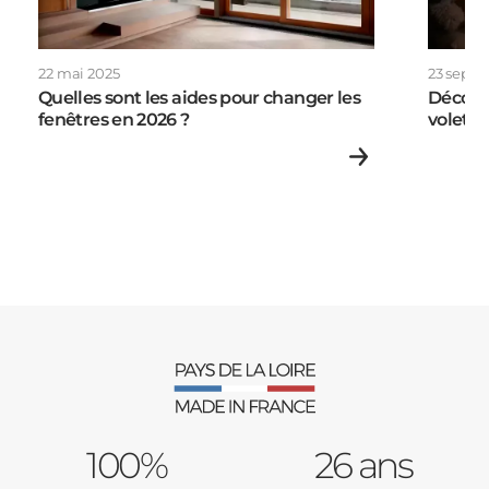
Porte d'entrée
Appartement
Autre
22 mai 2025
23 sept
Volets Roulants
Quelles sont les aides pour changer les
Découv
fenêtres en 2026 ?
volets 
Vos disponibilités
Pergolas
Carports
Cloture
Adresse des travaux
Portail
100%
26 ans
Code Postal des travaux