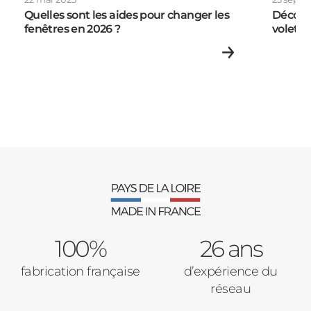
Volets Roulants
Quelles sont les aides pour changer les
Découv
fenêtres en 2026 ?
volets 
Vos disponibilités
Pergolas
Carports
Cloture
Adresse des travaux
Portail
100%
26 ans
Code Postal des travaux
fabrication française
d’expérience du
Précédent
Suivant
réseau