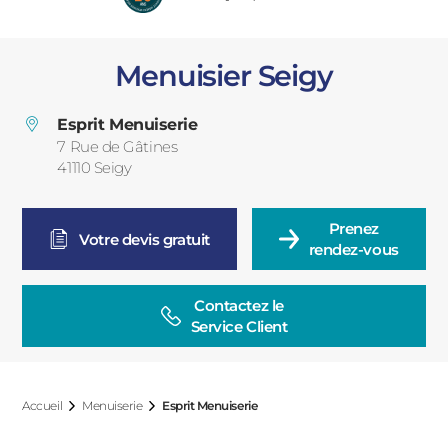
PORTAILS ET PORTILLONS
Menuisier Seigy
CARPORTS
PVC
Esprit Menuiserie
CLÔTURES
7 Rue de Gâtines
41110
Seigy
France
Prenez

Votre devis gratuit
rendez-vous
Contactez le

ALUMINIUM
Service Client
Accueil
Menuiserie
Esprit Menuiserie